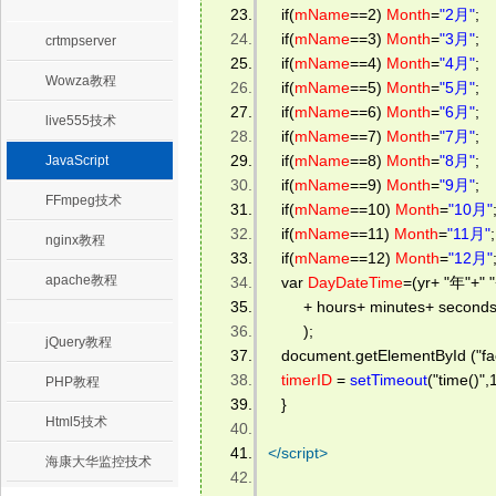
   if(
mName
==2) 
Month
=
"2月"
; 
   if(
mName
==3) 
Month
=
"3月"
; 
crtmpserver
   if(
mName
==4) 
Month
=
"4月"
; 
Wowza教程
   if(
mName
==5) 
Month
=
"5月"
; 
   if(
mName
==6) 
Month
=
"6月"
; 
live555技术
   if(
mName
==7) 
Month
=
"7月"
; 
   if(
mName
==8) 
Month
=
"8月"
; 
JavaScript
   if(
mName
==9) 
Month
=
"9月"
; 
FFmpeg技术
   if(
mName
==10) 
Month
=
"10月"
   if(
mName
==11) 
Month
=
"11月"
;
nginx教程
   if(
mName
==12) 
Month
=
"12月"
apache教程
   var 
DayDateTime
=(yr+ "年"+" 
        + hours+ minutes+ second
        ); 
jQuery教程
   document.getElementById ("fa
timerID
 = 
setTimeout
("time()",
PHP教程
   } 
Html5技术
</
script
>
海康大华监控技术
.