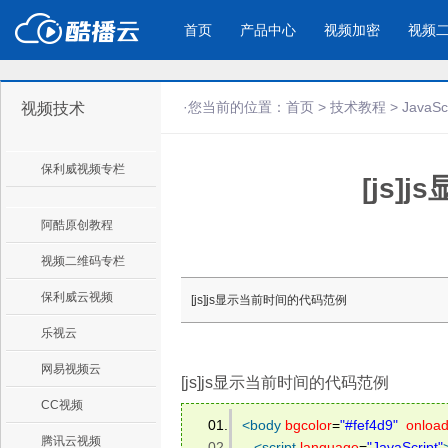
首页
产品中心
视频加密
视频
·您当前的位置：
首页
>
技术教程
>
JavaSc
视频技术
产品与新功能
应用场景
保利威视频专栏
[js
视频加密防下载防录屏
酷播云 | 
企业宣传
产品宣传
教学课程全终端视频加密
免费稳定无广
企业视频宣传，提升企业形象
通过视频来展示产
防下载/防盗录/防录屏/防篡改
帮助企业视频
色
阿酷原创教程
视频二维码专栏
个人网站
工作汇报
保利威云视频
[js]js显示当前时间的代码范例
为个人网站、博客论坛，添加视频
工作场景的工作汇
乐视云
内容
年会节目
网易视频云
[js]js显示当前时间的代码范例
CC视频
<
body
bgcolor
=
"#fef4d9"
onloa
腾讯云视频
<
script
language
=
"JavaScript"