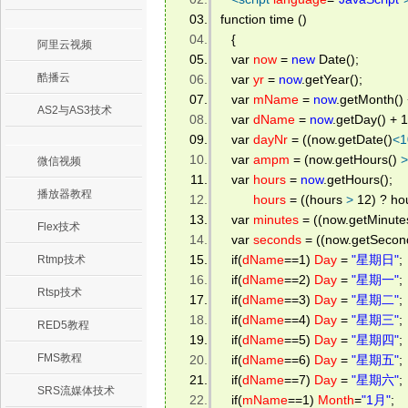
function time () 
   { 
阿里云视频
   var 
now
 = 
new
 Date(); 
酷播云
   var 
yr
 = 
now
.getYear(); 
   var 
mName
 = 
now
.getMonth() 
AS2与AS3技术
   var 
dName
 = 
now
.getDay() + 1
   var 
dayNr
 = ((now.getDate()
<
1
   var 
ampm
 = (now.getHours() 
>
微信视频
   var 
hours
 = 
now
.getHours(); 
播放器教程
hours
 = ((hours 
>
 12) ? hou
   var 
minutes
 = ((now.getMinute
Flex技术
   var 
seconds
 = ((now.getSecon
   if(
dName
==1) 
Day
 = 
"星期日"
; 
Rtmp技术
   if(
dName
==2) 
Day
 = 
"星期一"
; 
Rtsp技术
   if(
dName
==3) 
Day
 = 
"星期二"
; 
   if(
dName
==4) 
Day
 = 
"星期三"
; 
RED5教程
   if(
dName
==5) 
Day
 = 
"星期四"
; 
FMS教程
   if(
dName
==6) 
Day
 = 
"星期五"
; 
   if(
dName
==7) 
Day
 = 
"星期六"
; 
SRS流媒体技术
   if(
mName
==1) 
Month
=
"1月"
; 