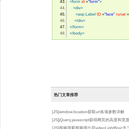
<
form
id
 =
"form"
>
<
div
>
<
asp:Label
ID
 =
"face"
runat
 =
</
div
>
</
form
>
</
body
>
热门文章推荐
[JS]window.location获取url各项参数详解
[JS]jQuery,javascript获得网页的高度和宽
[JS]视频弹窗视频弹出层videoLightBox