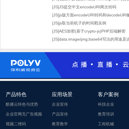
[JS]JS提交中文encodeURI两次转码
[JS]js版方面encodeURI转码和decode
[JS]js取当前机子的时间戳实例
[JS]AES加密(基于crypto-js)PHP后端解密
[JS]data:image/png;base64写法的用途
产品特色
应用场景
客户案例
酷播云特色与优势
企业宣传
科技企业
企业官网无广告视频
产品宣传
教育培训
视频二维码
教育教学
工程机械