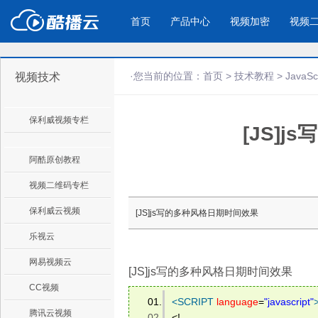
首页
产品中心
视频加密
视频
·您当前的位置：
首页
>
技术教程
>
JavaSc
视频技术
产品与新功能
应用场景
保利威视频专栏
[JS]
视频加密防下载防录屏
酷播云 | 
企业宣传
产品宣传
教学课程全终端视频加密
免费稳定无广
企业视频宣传，提升企业形象
通过视频来展示产
防下载/防盗录/防录屏/防篡改
帮助企业视频
色
阿酷原创教程
视频二维码专栏
个人网站
工作汇报
保利威云视频
[JS]js写的多种风格日期时间效果
为个人网站、博客论坛，添加视频
工作场景的工作汇
乐视云
内容
年会节目
网易视频云
[JS]js写的多种风格日期时间效果
CC视频
<
SCRIPT
language
=
"javascript"
腾讯云视频
<!-- 