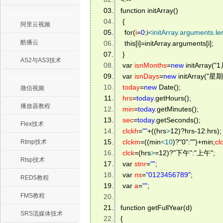
function initArray() 
 { 
阿里云视频
  for(
i
=
0
;i
<
initArray.arguments.le
酷播云
  this[i]=initArray.arguments[i]; 
 } 
AS2与AS3技术
 var 
isnMonths
=
new
 initArray(
 var 
isnDays
=
new
 initArray(
today
=
new
 Date(); 
微信视频
hrs
=
today
.getHours(); 
播放器教程
min
=
today
.getMinutes(); 
sec
=
today
.getSeconds(); 
Flex技术
clckh
=
""
+((hrs
>
12)?hrs-12:hrs);
clckm
=((min
<
10
)?"0":"")+min;
cl
Rtmp技术
clck
=(hrs
>
=12)?"下午":"上午"; 
Rtsp技术
 var 
stnr
=
""
; 
 var 
ns
=
"0123456789"
; 
RED5教程
 var 
a
=
""
; 
FMS教程
function getFullYear(d) 
SRS流媒体技术
{ 