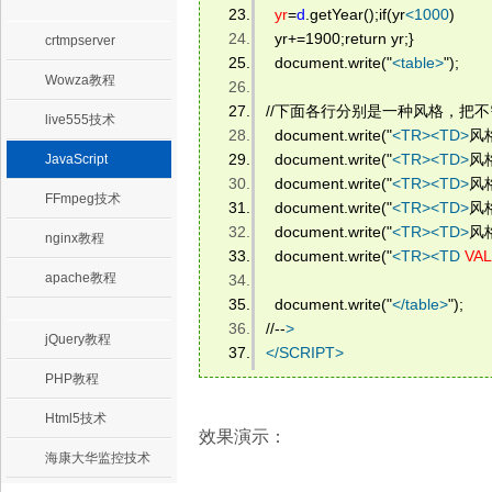
yr
=
d
.getYear();if(yr
<
1000
) 
  yr+=1900;return yr;} 
crtmpserver
  document.write("
<
table
>
"); 
Wowza教程
//下面各行分别是一种风格，把不
live555技术
  document.write("
<
TR
>
<
TD
>
风
  document.write("
<
TR
>
<
TD
>
风
JavaScript
  document.write("
<
TR
>
<
TD
>
风
FFmpeg技术
  document.write("
<
TR
>
<
TD
>
风
  document.write("
<
TR
>
<
TD
>
风
nginx教程
  document.write("
<
TR
>
<
TD
VAL
apache教程
  document.write("
</
table
>
"); 
//--
>
jQuery教程
</
SCRIPT
>
PHP教程
Html5技术
效果演示：
海康大华监控技术
.