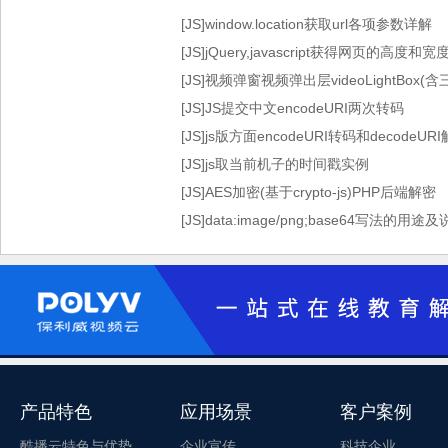
[JS]window.location获取url各项参数详解
[JS]jQuery,javascript获得网页的高度和宽
[JS]视频弹窗视频弹出层videoLightBox
[JS]JS提交中文encodeURI两次转码
[JS]js版方面encodeURI转码和decode
[JS]js取当前机子的时间戳实例
[JS]AES加密(基于crypto-js)PHP后端解密
[JS]data:image/png;base64写法的用途
产品特色
应用场景
客户案例
酷播云特色与优势
企业宣传
科技企业