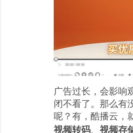
广告过长，会影响
闭不看了。那么有
呢？有，酷播云，
视频转码
、
视频存