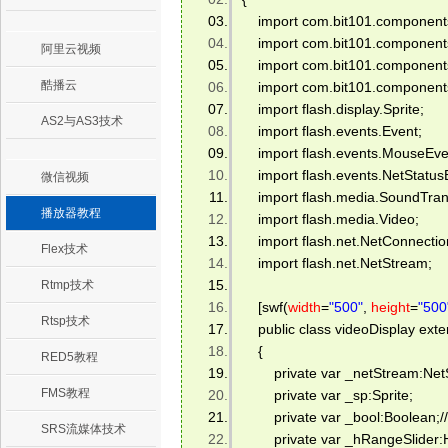
    import com.bit101.components
    import com.bit101.components
阿里云视频
    import com.bit101.component
酷播云
    import com.bit101.component
    import flash.display.Sprite; 
AS2与AS3技术
    import flash.events.Event; 
    import flash.events.MouseEve
    import flash.events.NetStatus
微信视频
    import flash.media.SoundTran
播放器教程
    import flash.media.Video; 
    import flash.net.NetConnectio
Flex技术
    import flash.net.NetStream; 
Rtmp技术
    [swf(
width
=
"500"
, 
height
=
"500
Rtsp技术
    public class videoDisplay exte
    { 
RED5教程
        private var _netStream:Ne
FMS教程
        private var _sp:Sprite; 
        private var _boo
SRS流媒体技术
        private var _hRangeSli