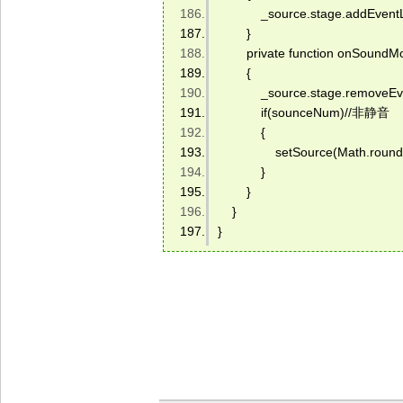
            _source.stage.addE
        } 
        private function onSound
        { 
            _source.stage.rem
            if(sounceNum)//非静音 
            { 
                setSource(Math.rou
            } 
        } 
    } 
} 