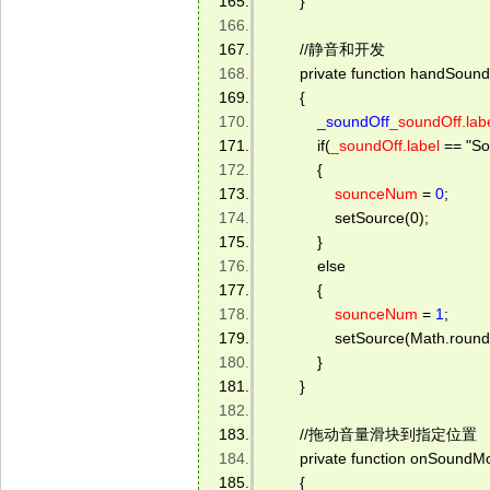
        } 
        //静音和开发 
        private function handSoun
        { 
_soundOff
_soundOff.lab
            if(
_soundOff.label
 == "So
            { 
sounceNum
 = 
0
; 
                setSource(0); 
            } 
            else 
            { 
sounceNum
 = 
1
; 
                setSource(Math.ro
            } 
        } 
        //拖动音量滑块到指定位置 
        private function onSound
        { 