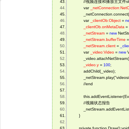
            //视频连接和播放主文件sta
            var 
_netConnection:Net
            _netConnection.connect(
            var 
_clientOb:Object
 = 
n
_clientOb.onMetaData
 = 
_netStream
 = 
new
 NetSt
_netStream.bufferTime
 =
_netStream.client
 = 
_cli
            var 
_video:Video
 = 
new
 
            _video.attachNetStrea
_video.y
 = 
100
; 
            addChild(_video); 
            _netStream.play("videos/
            //end 
            this.addEventListen
            //视频状态报告 
            _netStream.addEvent
        } 
        private function Draw():void