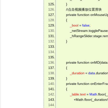
        } 
        //点击视频播放位置滑块 
        private function onMouseU
        { 
_bool
 = 
false
; 
            _netStream.togglePaus
            _hRangeSlider.stage
        } 
        private function onMD(data
        { 
_duration
 = 
data
.duration
        } 
        private function onEnterF
        { 
_lable.text
 = 
Math
.floor
                +Math.floor(_durat