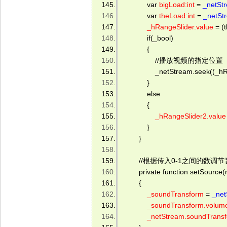
            var 
bigLoad:int
 = 
_netSt
            var 
theLoad:int
 = 
_netSt
_hRangeSlider.value
 = (
            if(_bool) 
            { 
                //播放视频的指定位置 
                _netStream.seek((
            } 
            else 
            { 
_hRangeSlider2.value
            } 
        } 
        //根据传入0-1之间的数调
        private function setSourc
        { 
_soundTransform
 = 
_net
_soundTransform.volum
_netStream.soundTrans