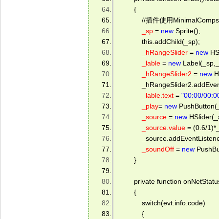
        { 
            //插件使用MinimalC
_sp
 = 
new
 Sprite(); 
            this.addChild(_sp); 
_hRangeSlider
 = 
new
 HS
_lable
 = 
new
 Label(_sp,
_hRangeSlider2
 = 
new
 H
            _hRangeSlider2.ad
_lable.text
 = 
"00:00/00:0
_play
= 
new
 PushButton(
_source
 = 
new
 HSlider(_
_source.value
 = (0.6/1)*
            _source.addEvent
_soundOff
 = 
new
 PushBu
        } 
        private function onNetSta
        { 
            switch(evt.info.code) 
            { 