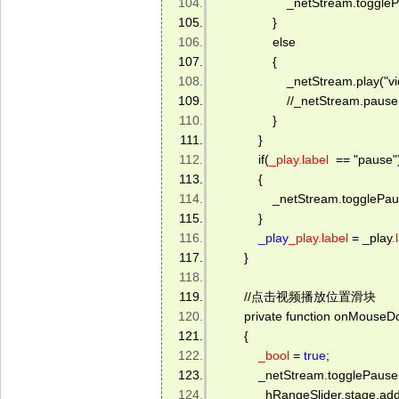
                    _netStream.toggle
                } 
                else 
                { 
                    _netStream.play("v
                    //_netStream.pause
                } 
            } 
            if(
_play.label
  == "pause"
            { 
                _netStream.togglePau
            } 
_play
_play.label
 = _play
.
        } 
        //点击视频播放位置滑块 
        private function onMouse
        { 
_bool
 = 
true
; 
            _netStream.togglePaus
            _hRangeSlider.stag