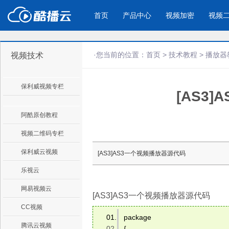
首页
产品中心
视频加密
视频
·您当前的位置：
首页
>
技术教程
>
播放器
视频技术
产品与新功能
应用场景
保利威视频专栏
[AS3
视频加密防下载防录屏
酷播云 | 
企业宣传
产品宣传
教学课程全终端视频加密
免费稳定无广
企业视频宣传，提升企业形象
通过视频来展示产
防下载/防盗录/防录屏/防篡改
帮助企业视频
色
阿酷原创教程
视频二维码专栏
个人网站
工作汇报
保利威云视频
[AS3]AS3一个视频播放器源代码
为个人网站、博客论坛，添加视频
工作场景的工作汇
乐视云
内容
年会节目
网易视频云
[AS3]AS3一个视频播放器源代码
CC视频
package 
腾讯云视频
{ 