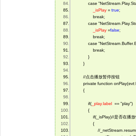
            case "NetStream.Play
_isPlay
 = 
true
; 
                break; 
            case "NetStream.Pla
_isPlay
 =
false
; 
                break; 
            case "NetStream.Buffe
                break; 
            } 
        } 
        //点击播放暂停按钮 
        private function onPlay(evt
        { 
            if(
_play.label
  == "play") 
            { 
                if(_isPlay)
                { 
                    //_netStream.resum