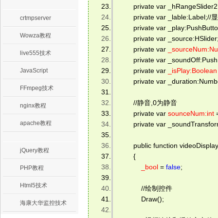
        private var _hRangeSli
        private var _lable:
crtmpserver
        private var _play:Pus
Wowza教程
        private var _source:H
        private var 
_sourceNum:N
live555技术
        private var _soundOff
        private var 
_isPlay:Boolean
JavaScript
        private var _durati
FFmpeg技术
        //静音,0为静音 
nginx教程
        private var 
sounceNum:int
 
apache教程
        private var _soundTransf
        public function videoDisplay
jQuery教程
        { 
_bool
 = 
false
;  
PHP教程
Html5技术
            //绘制控件 
            Draw(); 
海康大华监控技术
.