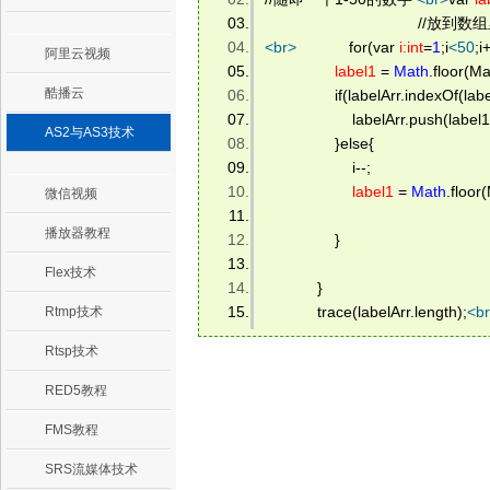
　　　　　　　　　　//放到数组
<
br
>
            for(var 
i:int
=
1
;i
<
50
;i
阿里云视频
label1
 = 
Math
.floor(M
酷播云
                if(labelArr.indexOf(la
                    labelArr.push(label1
AS2与AS3技术
                }else{ 
                    i--; 
label1
 = 
Math
.floor
微信视频
播放器教程
                } 
Flex技术
            } 
            trace(labelArr.length);
<
br
Rtmp技术
Rtsp技术
RED5教程
FMS教程
SRS流媒体技术