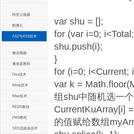
阿里云视频
var shu = [];
酷播云
for (var i=0; i<Total;
AS2与AS3技术
shu.push(i);
微信视频
}
播放器教程
for (i=0; i<Current; 
Flex技术
var k = Math.floor
Rtmp技术
组shu中随机选一
Rtsp技术
CurrentKuArray[
RED5教程
FMS教程
的值赋给数组myAr
SRS流媒体技术