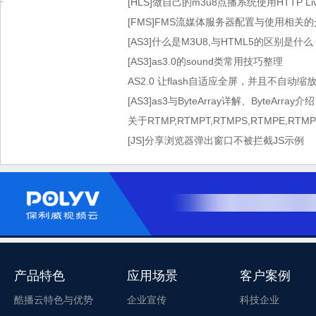
[HLS]做自己的m3u8点播系统使用HTTP Live 
术）
[FMS]FMS流媒体服务器配置与使用相关
[AS3]什么是M3U8,与HTML5的区别是什么
[AS3]as3.0的sound类常用技巧整理
AS2.0 让flash自适应全屏，并且不自动缩
[AS3]as3与ByteArray详解、ByteArray介
关于RTMP,RTMPT,RTMPS,RTMPE,RT
[JS]分享浏览器弹出窗口不被拦截JS示例
产品特色
应用场景
客户案例
酷播云特色与优势
企业宣传
科技企业