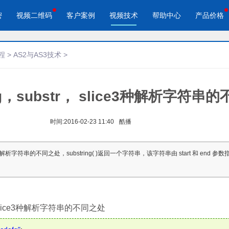
密
视频二维码
客户案例
视频技术
帮助中心
产品价格
程
>
AS2与AS3技术
>
ring，substr， slice3种解析字符
酷播云 | 企业视频轻松上云
酷播云视频二维码
品宣传
教学网站
免费稳定无广告视频云服务
自动生成视频二维码
视频来展示产品新功能、新特
在线教育在线教学应用场景
帮助企业视频轻松上云
快速实现视频二维码宣传营销
时间:
2016-02-23 11:40
酷播
作汇报
体育培训
 slice3种解析字符串的不同之处，substring( )返回一个字符串，该字符串由 start 和 end
场景的工作汇报、年度总结、
体育运动、体育赛事教学培训
节目
tr， slice3种解析字符串的不同之处