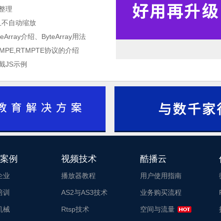
巧整理
并且不自动缩放
teArray介绍、ByteArray用法
RTMPE,RTMPTE协议的介绍
截JS示例
酷播云_酷播云
1
2
案例
视频技术
酷播云
3
企业
播放器教程
用户使用指南
培训
AS2与AS3技术
业务购买流程
机械
Rtsp技术
空间与流量