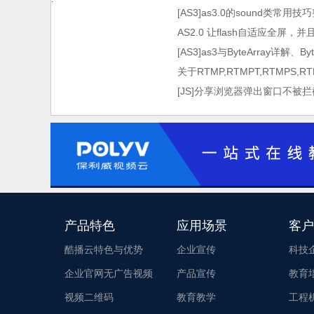
[AS3]as3.0的sound类常用技
AS2.0 让flash自适应全屏，
[AS3]as3与ByteArray详解、By
关于RTMP,RTMPT,RTMPS,
[JS]分享浏览器弹出窗口不被拦
产品特色
应用场景
客户
酷播云特色与优势
企业宣传
科技
企业官网无广告视频
产品宣传
教育
视频二维码
教育教学
工程