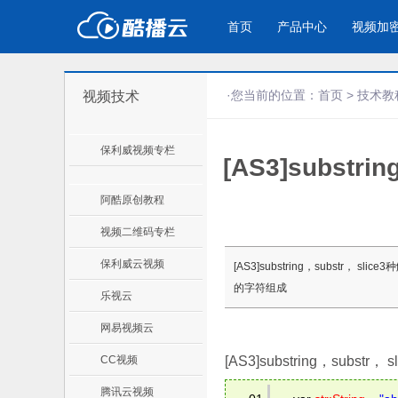
首页
产品中心
视频加
·您当前的位置：
首页
>
技术教
视频技术
产品与新功能
应用场景
保利威视频专栏
[AS3]subst
视频加密防下载防录屏
企业宣传
产
教学课程全终端视频加密
企业视频宣传，提升企业形象
通过
防下载/防盗录/防录屏/防篡改
色
阿酷原创教程
视频二维码专栏
个人网站
工
保利威云视频
[AS3]substring，substr，
为个人网站、博客论坛，添加视频
工作
的字符组成
乐视云
内容
年会
网易视频云
CC视频
[AS3]substring，subs
腾讯云视频