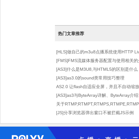
热门文章推荐
[HLS]做自己的m3u8点播系统使用HTTP Live 
术）
[FMS]FMS流媒体服务器配置与使用相关
[AS3]什么是M3U8,与HTML5的区别是什么
[AS3]as3.0的sound类常用技巧整理
AS2.0 让flash自适应全屏，并且不自动缩
[AS3]as3与ByteArray详解、ByteArray介
关于RTMP,RTMPT,RTMPS,RTMPE,RT
[JS]分享浏览器弹出窗口不被拦截JS示例