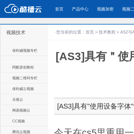
首页
产品中心
视频加密
视频
·您当前的位置：
首页
>
技术教程
>
AS2与
视频技术
产品与新功能
应用场景
保利威视频专栏
[AS3]具有
视频加密防下载防录屏
酷播云 | 
企业宣传
产品宣传
教学课程全终端视频加密
免费稳定无广
企业视频宣传，提升企业形象
通过视频来展示产
防下载/防盗录/防录屏/防篡改
帮助企业视频
色
阿酷原创教程
视频二维码专栏
个人网站
工作汇报
保利威云视频
为个人网站、博客论坛，添加视频
工作场景的工作汇
乐视云
内容
年会节目
[AS3]具有"使用设备字
网易视频云
CC视频
今天在cs5里重用一个
腾讯云视频