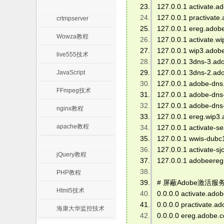
127.0.0.1 activate.a
127.0.0.1 practivate
crtmpserver
127.0.0.1 ereg.adob
Wowza教程
127.0.0.1 activate.w
127.0.0.1 wip3.adob
live555技术
127.0.0.1 3dns-3.ad
127.0.0.1 3dns-2.ad
JavaScript
127.0.0.1 adobe-dns
FFmpeg技术
127.0.0.1 adobe-dns
127.0.0.1 adobe-dns
nginx教程
127.0.0.1 ereg.wip3
apache教程
127.0.0.1 activate-s
127.0.0.1 wwis-dubc
127.0.0.1 activate-s
jQuery教程
127.0.0.1 adobeereg
PHP教程
# 屏蔽Adobe激活服
Html5技术
0.0.0.0 activate.ado
0.0.0.0 practivate.a
海康大华监控技术
0.0.0.0 ereg.adobe.
.