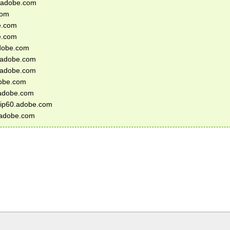
3.adobe.com 
com 
e.com 
e.com 
dobe.com 
.adobe.com 
.adobe.com 
dobe.com 
.adobe.com 
vip60.adobe.com 
0.adobe.com 