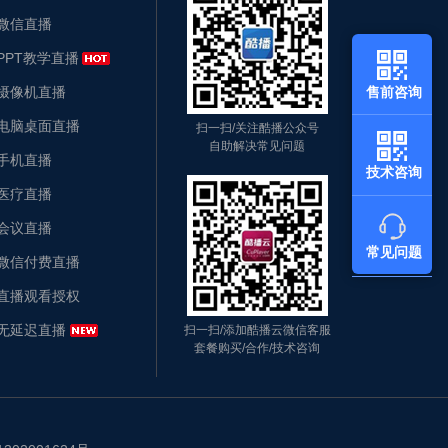
微信直播
PPT教学直播
摄像机直播
售前咨询
电脑桌面直播
扫一扫/关注酷播公众号
自助解决常见问题
手机直播
技术咨询
医疗直播
会议直播
常见问题
微信付费直播
直播观看授权
无延迟直播
扫一扫/添加酷播云微信客服
套餐购买/合作/技术咨询