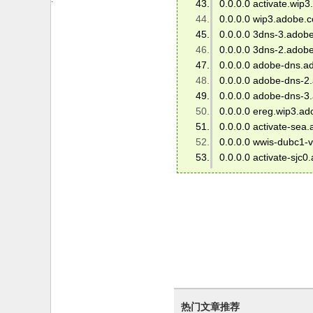
0.0.0.0 activate.wip
0.0.0.0 wip3.adobe.
0.0.0.0 3dns-3.adob
0.0.0.0 3dns-2.adob
0.0.0.0 adobe-dns.a
0.0.0.0 adobe-dns-2
0.0.0.0 adobe-dns-3
0.0.0.0 ereg.wip3.a
0.0.0.0 activate-sea
0.0.0.0 wwis-dubc1-
0.0.0.0 activate-sjc
热门文章推荐