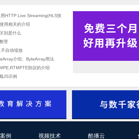
TP Live Streaming(HLS技
与使用相关的介绍
5的区别是什么
巧整理
并且不自动缩放
teArray介绍、ByteArray用法
RTMPE,RTMPTE协议的介绍
截JS示例
酷播云_酷播云
1
2
案例
视频技术
酷播云
3