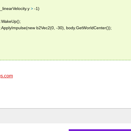
inearVelocity.y 
>
 -1) 
WakeUp(); 
plyImpulse(new b2Vec2(0, -30), body.GetWorldCenter()); 
gs.com