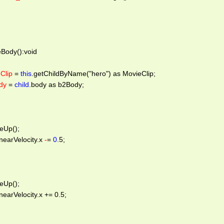
Body():void  
Clip
 = 
this
.getChildByName("hero") as MovieClip; 
dy
 = 
child
.body as b2Body; 
Up(); 
arVelocity.x 
-
= 
0
.5; 
Up(); 
arVelocity.x += 0.5; 