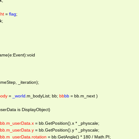
; 
ght
 = 
flag
; 
; 
ame(e:Event):void  
meStep, _iteration); 
Body
 = 
_world
.m_bodyList; bb; 
bb
bb
 = bb.m_next ) 
erData is DisplayObject) 
bb.m_userData.x
 = bb.GetPosition().x * _physcale; 
bb.m_userData.y
 = bb.GetPosition().y * _physcale; 
bb.m_userData.rotation
 = bb.GetAngle() * 180 / Math.PI; 