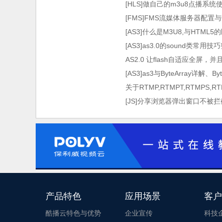
[HLS]做自己的m3u8点播系统使用HT
术）
[FMS]FMS流媒体服务器配置
[AS3]什么是M3U8,与HTML
[AS3]as3.0的sound类常用技
AS2.0 让flash自适应全屏，
[AS3]as3与ByteArray详解、By
关于RTMP,RTMPT,RTMPS,
[JS]分享浏览器弹出窗口不被拦
产品特色
应用场景
客户
酷播云特色与优势
企业宣传
科技