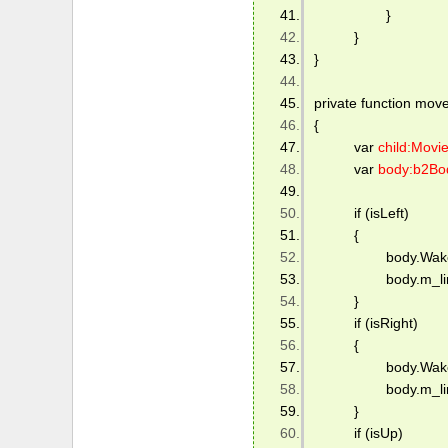
    　　　　} 
   　　} 
} 
private function move
{ 
   　　var 
child:Movie
   　　var 
body:b2Bo
   　　if (isLeft) 
   　　{ 
    　　　　body.Wake
    　　　　body.m_line
   　　} 
   　　if (isRight) 
   　　{ 
    　　　　body.Wake
    　　　　body.m_line
   　　} 
   　　if (isUp) 