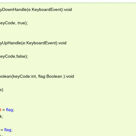
KeyDownHandle(e:KeyboardEvent):void  
eyCode, true); 
eyUpHandle(e:KeyboardEvent):void  
eyCode,false); 
oolean(keyCode:int, flag:Boolean ):void  
e) 
t
 = 
flag
; 
; 
 = 
flag
; 