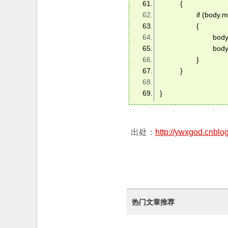
   　　{ 
    　　　　if (body.m_l
    　　　　{ 
     　　　　　　body.
     　　　　　　body.Ap
    　　　　} 
   　　} 
} 
出处：
http://ywxgod.cnblo
热门文章推荐