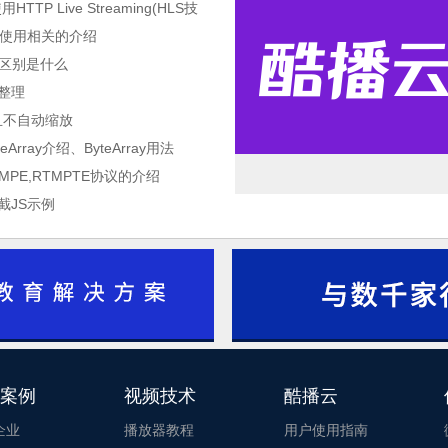
TP Live Streaming(HLS技
与使用相关的介绍
5的区别是什么
巧整理
并且不自动缩放
teArray介绍、ByteArray用法
RTMPE,RTMPTE协议的介绍
截JS示例
酷播云_酷播云
1
2
案例
视频技术
酷播云
3
企业
播放器教程
用户使用指南