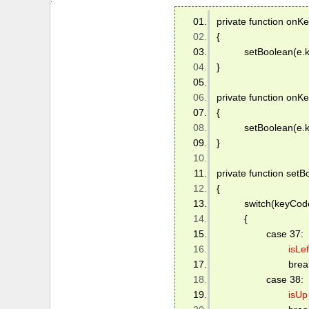
private function on
{ 
   　　setBoolean(e.k
} 
private function onK
{ 
   　　setBoolean(e.k
} 
private function setB
{ 
   　　switch(keyCod
   　　{ 
    　　　　case 37: 
isLef
     　　　　　　break
    　　　　case 38: 
isUp