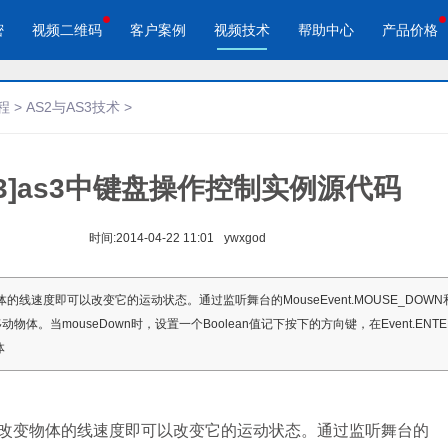
密
视频二维码
客户案例
视频技术
帮助中心
产品价格
程
>
AS2与AS3技术
>
S3]as3中键盘操作控制实例源代码
酷播云 | 企业视频轻松上云
酷播云视频二维码
品宣传
教学网站
免费稳定无广告视频云服务
自动生成视频二维码
视频来展示产品新功能、新特
在线教育在线教学应用场景
帮助企业视频轻松上云
快速实现视频二维码宣传营销
时间:
2014-04-22 11:01
ywxgod
作汇报
体育培训
线速度即可以改变它的运动状态。通过监听舞台的MouseEvent.MOUSE_DOWN
场景的工作汇报、年度总结、
体育运动、体育赛事教学培训
件来移动物体。当mouseDown时，设置一个Boolean值记下按下的方向键，在Event.ENT
节目
体
改变物体的线速度即可以改变它的运动状态。通过监听舞台的