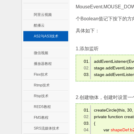
MouseEvent.MOUSE_
阿里云视频
个Boolean值记下按下的方
酷播云
具体如下：
AS2与AS3技术
1.添加监听
微信视频
addEventListener(E
播放器教程
stage.addEventList
stage.addEventList
Flex技术
Rtmp技术
Rtsp技术
2.创建物体，创建时设置一
RED5教程
createCircle(this, 30,
private function crea
FMS教程
{ 
SRS流媒体技术
 　　var 
shapeDef:b2