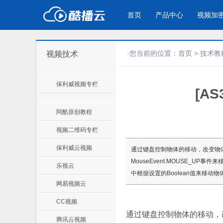
首页
产品中心
视频加
·您当前的位置：
首页
>
技术教
视频技术
产品与新功能
应用场景
保利威视频专栏
[A
视频加密防下载防录屏
企业宣传
产
教学课程全终端视频加密
企业视频宣传，提升企业形象
通过
防下载/防盗录/防录屏/防篡改
色
阿酷原创教程
视频二维码专栏
个人网站
工
保利威云视频
通过键盘控制物体的移动，改变物体的
为个人网站、博客论坛，添加视频
工作
MouseEvent.MOUSE_UP事
乐视云
内容
年会
中根据设置的Boolean值来移动物
网易视频云
CC视频
通过键盘控制物体的移动，
腾讯云视频