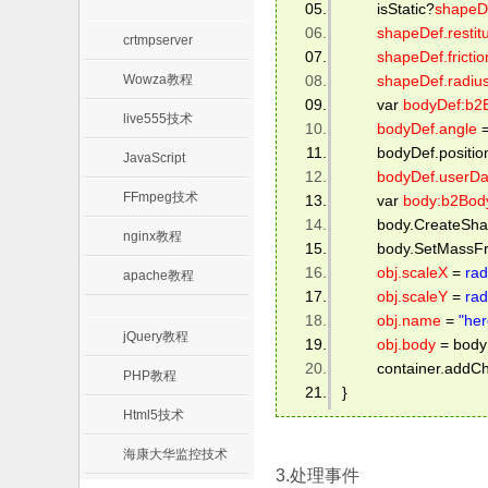
　　 isStatic?
shapeDe
shapeDef.restitu
crtmpserver
shapeDef.frictio
Wowza教程
shapeDef.radiu
 　　var 
bodyDef:b2
live555技术
bodyDef.angle
 
 　　bodyDef.position.
JavaScript
bodyDef.userDa
FFmpeg技术
 　　var 
body:b2Bod
 　　body.CreateShap
nginx教程
 　　body.SetMassFr
obj.scaleX
 = 
rad
apache教程
obj.scaleY
 = 
rad
obj.name
 = 
"her
jQuery教程
obj.body
 = body
 　　container.addChil
PHP教程
} 
Html5技术
海康大华监控技术
3.处理事件
.