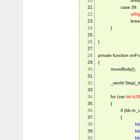
     　　　　　　break
    　　　　case 39: 
isRi
     　　　　　　break
   　　} 
} 
private function onFr
{ 
   　　moveBody(); 
   　　_world.Step(_ti
   　　for (var 
bb:b2
   　　{ 
    　　　　if (bb.m_us
    　　　　{ 
bb
bb
bb