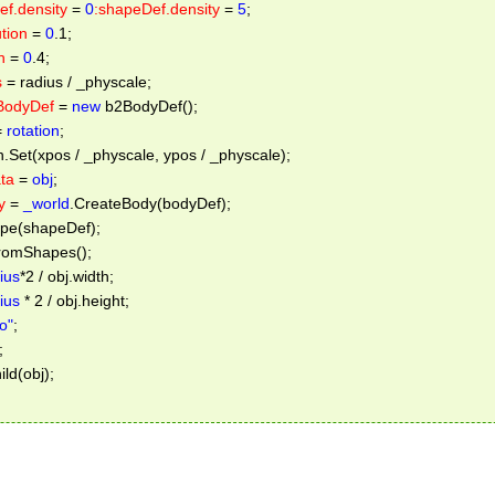
f.density
 = 
0
:shapeDef.density
 = 
5
; 
tion
 = 
0
.1; 
n
 = 
0
.4; 
s
 = radius / _physcale; 
BodyDef
 = 
new
 b2BodyDef(); 
= 
rotation
; 
Set(xpos / _physcale, ypos / _physcale); 
ta
 = 
obj
; 
y
 = 
_world
.CreateBody(bodyDef); 
e(shapeDef); 
omShapes(); 
ius
*2 / obj.width; 
ius
 * 2 / obj.height; 
o"
; 
; 
d(obj); 