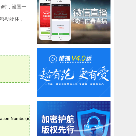
own时，设置一
值来移动物体，
。
otation:Number,isStatic:Boolean,obj:MovieClip):void 