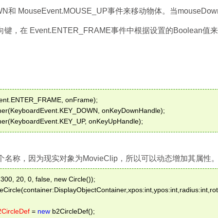
DOWN和 MouseEvent.MOUSE_UP事件来移动物体。当mouseD
向键，在 Event.ENTER_FRAME事件中根据设置的Boolean
vent.ENTER_FRAME, onFrame); 
ener(KeyboardEvent.KEY_DOWN, onKeyDownHandle); 
ener(KeyboardEvent.KEY_UP, onKeyUpHandle); 
个名称，因为现实对象为MovieClip，所以可以动态增加其属性
 300, 20, 0, false, new Circle()); 
teCircle(container:DisplayObjectContainer,xpos:int,ypos:int,radius:int,r
CircleDef
 = 
new
 b2CircleDef(); 