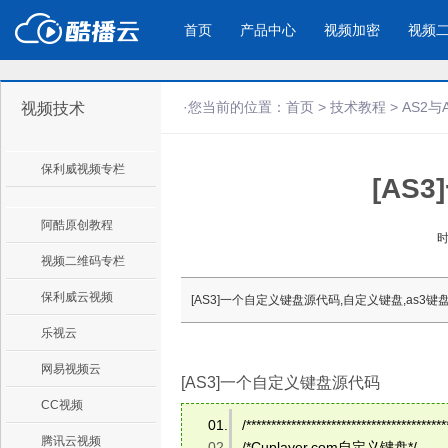
首页
产品中心
视频加密
视频
·您当前的位置：
首页
>
技术教程
>
AS2与
视频技术
产品与新功能
应用场景
保利威视频专栏
[AS
视频加密防下载防录屏
酷播云 | 
企业宣传
产品宣传
教学课程全终端视频加密
免费稳定无广
企业视频宣传，提升企业形象
通过视频来展示产
防下载/防盗录/防录屏/防篡改
帮助企业视频
色
阿酷原创教程
时
视频二维码专栏
个人网站
工作汇报
保利威云视频
[AS3]一个自定义键盘源代码,自定义键盘,as3键
为个人网站、博客论坛，添加视频
工作场景的工作汇
乐视云
内容
年会节目
网易视频云
[AS3]一个自定义键盘源代码
CC视频
/****************************************
腾讯云视频
/*Cuplayer.com自定义键盘*/ 