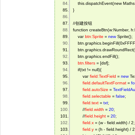
    this.dispatchEvent(new Math
} 
//创建按钮 
function createBtn(w:Number, h
    var 
btn:Sprite
 = 
new
 Sprite(); 
    btn.graphics.beginFill(0xFFF
    btn.graphics.drawRoundRect(0,
    btn.graphics.endFill(); 
btn.filters
 = [dsf]; 
    if(txt != null){ 
        var 
field:TextField
 = 
new
 Te
field.defaultTextFormat
 = 
f
field.autoSize
 = 
TextFieldA
field.selectable
 = 
false
; 
field.text
 = 
txt
; 
        //
field.width
 = 
20
; 
        //
field.height
 = 
20
; 
field.x
 = (w - field.width) / 2;
field.y
 = (h - field.height) / 2