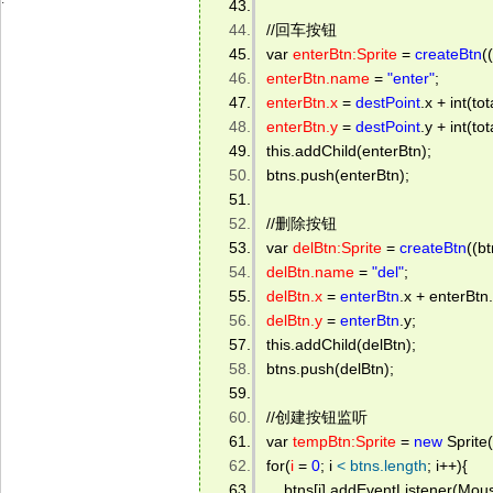
//回车按钮 
var 
enterBtn:Sprite
 = 
createBtn
(
enterBtn.name
 = 
"enter"
; 
enterBtn.x
 = 
destPoint
.x + int(t
enterBtn.y
 = 
destPoint
.y + int(t
this.addChild(enterBtn); 
btns.push(enterBtn); 
//删除按钮 
var 
delBtn:Sprite
 = 
createBtn
((b
delBtn.name
 = 
"del"
; 
delBtn.x
 = 
enterBtn
.x + enterBtn.
delBtn.y
 = 
enterBtn
.y; 
this.addChild(delBtn); 
btns.push(delBtn); 
//创建按钮监听 
var 
tempBtn:Sprite
 = 
new
 Sprite(
for(
i
 = 
0
; i 
<
btns.length
; i++){ 
    btns[i].addEventListener(