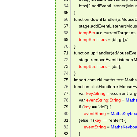
    btns[i].addEventListener(Mou
} 
function downHandler(e:MouseEv
    stage.addEventListener(Mo
tempBtn
 = e.currentTarget as 
tempBtn.filters
 = [bf, gf];// 
} 
function upHandler(e:MouseEven
    stage.removeEventListener
tempBtn.filters
 = [dsf]; 
} 
import com.zkl.maths.test.Math
function clickHandler(e:MouseEv
    var 
key:String
 = e.currentTar
    var 
eventString:String
 = 
Math
    if (
key
 == "del") { 
eventString
 = 
MathsKeyboa
    }else if (
key
 == "enter") { 
eventString
 = 
MathsKeyboa
    } 