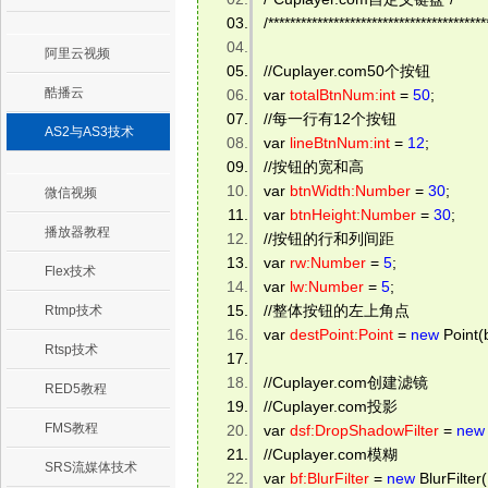
/****************************************
阿里云视频
//Cuplayer.com50个按钮 
酷播云
var 
totalBtnNum:int
 = 
50
; 
//每一行有12个按钮 
AS2与AS3技术
var 
lineBtnNum:int
 = 
12
; 
//按钮的宽和高 
var 
btnWidth:Number
 = 
30
; 
微信视频
var 
btnHeight:Number
 = 
30
; 
播放器教程
//按钮的行和列间距 
var 
rw:Number
 = 
5
; 
Flex技术
var 
lw:Number
 = 
5
; 
//整体按钮的左上角点 
Rtmp技术
var 
destPoint:Point
 = 
new
 Point(
Rtsp技术
//Cuplayer.com创建滤镜 
RED5教程
//Cuplayer.com投影 
FMS教程
var 
dsf:DropShadowFilter
 = 
new
//Cuplayer.com模糊 
SRS流媒体技术
var 
bf:BlurFilter
 = 
new
 BlurFilter(