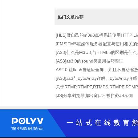
热门文章推荐
[HLS]做自己的m3u8点播系统使用HTTP Live 
术）
[FMS]FMS流媒体服务器配置与使用相关
[AS3]什么是M3U8,与HTML5的区别是什么
[AS3]as3.0的sound类常用技巧整理
AS2.0 让flash自适应全屏，并且不自动缩
[AS3]as3与ByteArray详解、ByteArray介
关于RTMP,RTMPT,RTMPS,RTMPE,RT
[JS]分享浏览器弹出窗口不被拦截JS示例