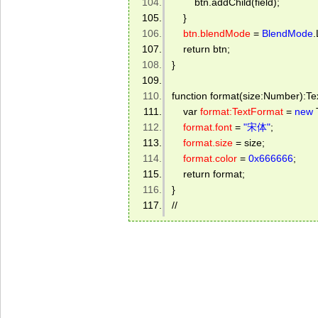
        btn.addChild(field); 
    } 
btn.blendMode
 = 
BlendMode
.
    return btn; 
} 
function format(size:Number):Te
    var 
format:TextFormat
 = 
new
 
format.font
 = 
"宋体"
; 
format.size
 = size; 
format.color
 = 
0x666666
; 
    return format; 
} 
// 