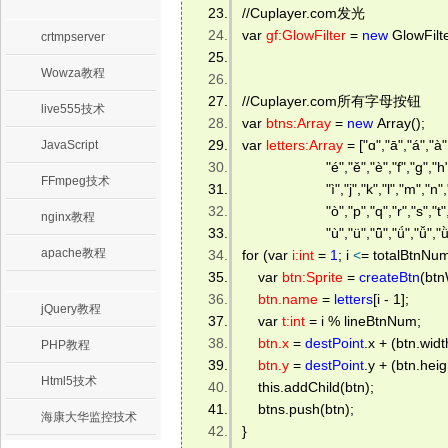
//Cuplayer.com发光 
var 
gf:GlowFilter
 = 
new
 GlowFilte
crtmpserver
Wowza教程
//Cuplayer.com所有字母按钮 
live555技术
var 
btns:Array
 = 
new
 Array(); 
var 
letters:Array
 = ["ɑ","ā","á","à"
JavaScript
                     "é","ě","è","f","ɡ","h"
FFmpeg技术
                     "ì","j","k","l","m","n
                     "ò","p","q","r","s","
nginx教程
                     "ù","ü","ǖ","ǘ","ǚ",
apache教程
for (var 
i:int
 = 
1
; i 
<
= totalBtnNum;
    var 
btn:Sprite
 = 
createBtn
(btn
btn.name
 = 
letters
[i - 1]; 
jQuery教程
    var 
t:int
 = i % lineBtnNum; 
btn.x
 = 
destPoint
.x + (btn.widt
PHP教程
btn.y
 = 
destPoint
.y + (btn.heig
Html5技术
    this.addChild(btn); 
    btns.push(btn); 
海康大华监控技术
} 
.