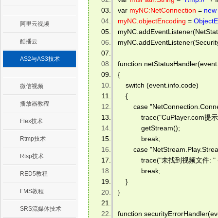
var 
myNC:NetConnection
 = 
new
myNC.objectEncoding
 = 
ObjectE
阿里云视频
myNC.addEventListener(NetStat
酷播云
myNC.addEventListener(Securit
AS2与AS3技术
function netStatusHandler(event
{ 
    switch (event.info.code) 
微信视频
    { 
播放器教程
        case "NetConnection.Conn
            trace("CuPlayer.c
Flex技术
            getStream(); 
            break; 
Rtmp技术
        case "NetStream.Play.Str
Rtsp技术
            trace("未找到视频文件: " 
            break; 
RED5教程
    } 
FMS教程
} 
SRS流媒体技术
function securityErrorHandler(ev