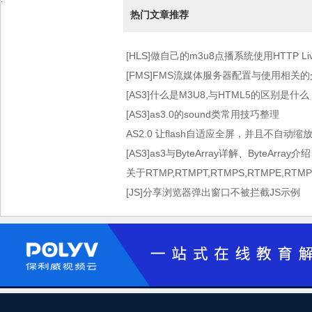
热门文章推荐
[HLS]做自己的m3u8点播系统使用HTTP Live 
术）
[FMS]FMS流媒体服务器配置与使用相关
[AS3]什么是M3U8,与HTML5的区别是什么
[AS3]as3.0的sound类常用技巧整理
AS2.0 让flash自适应全屏，并且不自动缩
[AS3]as3与ByteArray详解、ByteArray介
关于RTMP,RTMPT,RTMPS,RTMPE,RT
[JS]分享浏览器弹出窗口不被拦截JS示例