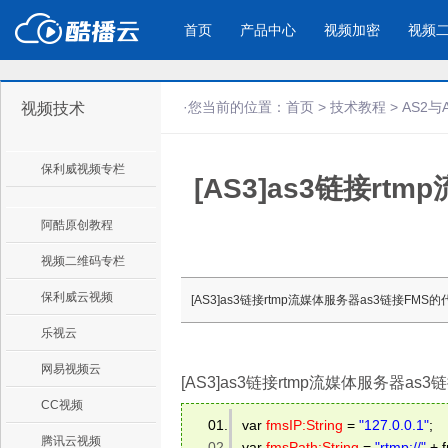
首页
产品中心
视频加密
视频
·您当前的位置：
首页
>
技术教程
>
AS2与
视频技术
产品与新功能
应用场景
保利威视频专栏
[AS3]as3链接r
视频加密防下载防录屏
酷播云 | 
企业宣传
产品宣传
教学课程全终端视频加密
免费稳定无广
企业视频宣传，提升企业形象
通过视频来展示产
防下载/防盗录/防录屏/防篡改
帮助企业视频
色
阿酷原创教程
视频二维码专栏
个人网站
工作汇报
保利威云视频
[AS3]as3链接rtmp流媒体服务器as3链接FMS的代
为个人网站、博客论坛，添加视频
工作场景的工作汇
乐视云
内容
年会节目
网易视频云
[AS3]as3链接rtmp流媒体服务器as
CC视频
var 
fmsIP:String
 = 
"127.0.0.1"
; 
腾讯云视频
var 
fmsPath:String
 = 
"rtmp://"
 + 