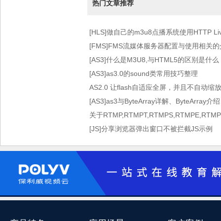
热门文章推荐
[HLS]做自己的m3u8点播系统使用HTTP Live 
术）
[FMS]FMS流媒体服务器配置与使用相关
[AS3]什么是M3U8,与HTML5的区别是什么
[AS3]as3.0的sound类常用技巧整理
AS2.0 让flash自适应全屏，并且不自动缩
[AS3]as3与ByteArray详解、ByteArray介
关于RTMP,RTMPT,RTMPS,RTMPE,RT
[JS]分享浏览器弹出窗口不被拦截JS示例