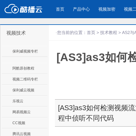
首页
产品中心
视频加密
视频
·您当前的位置：
首页
>
技术教程
>
AS2与
视频技术
产品与新功能
应用场景
保利威视频专栏
[AS3]as3
视频加密防下载防录屏
酷播云 | 
企业宣传
产品宣传
教学课程全终端视频加密
免费稳定无广
企业视频宣传，提升企业形象
通过视频来展示产
防下载/防盗录/防录屏/防篡改
帮助企业视频
色
阿酷原创教程
视频二维码专栏
个人网站
工作汇报
保利威云视频
为个人网站、博客论坛，添加视频
工作场景的工作汇
乐视云
内容
年会节目
[AS3]as3如何检测
网易视频云
程中侦听不同代码
CC视频
腾讯云视频