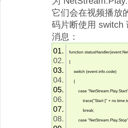
为“NetStream.Play.
它们会在视频播放
码片断使用 swit
消息：
function statusHandler(event:Net
{  
    switch (event.info.code)  
    {  
        case "NetStream.Play.Start"
            trace("Start [" + ns.tim
            break;  
        case "NetStream.Play.Stop"