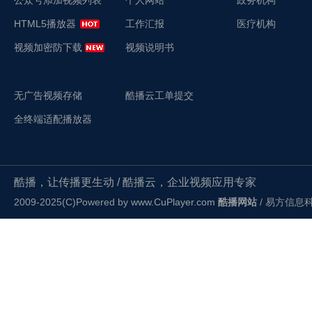
公众号添加视频列表
个人网站
政务机构
HTML5播放器
工作汇报
医疗机构
视频加密防下载
视频说明书
无广告视频存储
酷播云工单提交
全终端适配播放器
酷播，让传播更生动 / 酷播云，企业视频应用专家
2009-2025(C)Powered by
www.CuPlayer.com
酷播网站
/ 易方信息