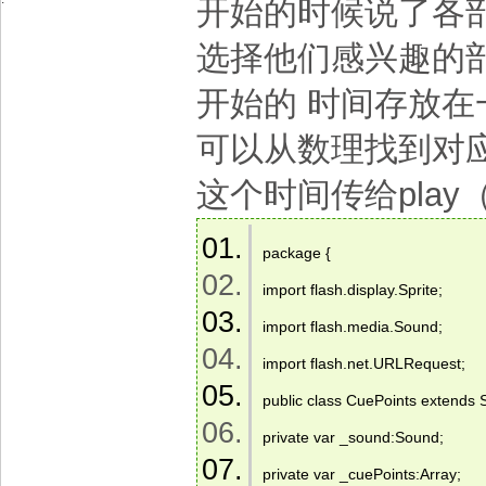
开始的时候说了各
选择他们感兴趣的
开始的 时间存放
可以从数理找到对
这个时间传给pla
package { 
import flash.display.Sprite; 
import flash.media.Sound; 
import flash.net.URLRequest; 
public class CuePoints extends S
private var _sound:Sound; 
private var _cuePoints:Array; 