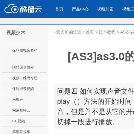
首页
产品中心
视频加密
视频
·您当前的位置：
首页
>
技术教程
>
AS2与
视频技术
产品与新功能
应用场景
保利威视频专栏
[AS3]as3
视频加密防下载防录屏
酷播云 | 
企业宣传
产品宣传
教学课程全终端视频加密
免费稳定无广
企业视频宣传，提升企业形象
通过视频来展示产
防下载/防盗录/防录屏/防篡改
帮助企业视频
色
阿酷原创教程
视频二维码专栏
个人网站
工作汇报
保利威云视频
问题四 如何实现声音文件
为个人网站、博客论坛，添加视频
工作场景的工作汇
乐视云
play（）方法的开始时
内容
年会节目
音，但是并不是从它的开
网易视频云
切掉一段进行播放。
CC视频
腾讯云视频