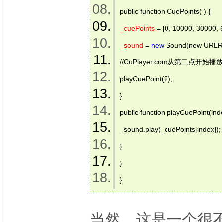
public function CuePoints( ) { 
_cuePoints
 = [0, 10000, 30000,
_sound
 = 
new
 Sound(new URLRe
//CuPlayer.com从第二点开始播
playCuePoint(2); 
} 
public function playCuePoint(inde
_sound.play(_cuePoints[index]);
} 
} 
} 
当然，这是一个很