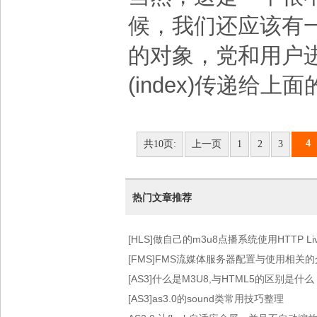
候，我们还应该有
的对象，党和用户
(index)传递给上面
4
共10页:
上一页
1
2
3
热门文章推荐
[HLS]做自己的m3u8点播系统使用HTTP Live 
术）
[FMS]FMS流媒体服务器配置与使用相关
[AS3]什么是M3U8,与HTML5的区别是什么
[AS3]as3.0的sound类常用技巧整理