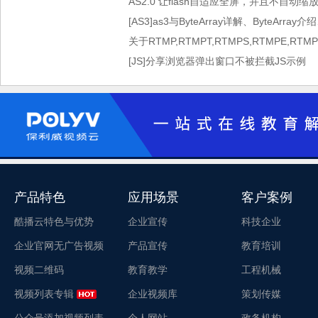
AS2.0 让flash自适应全屏，并且不自动缩
[AS3]as3与ByteArray详解、ByteArray介
关于RTMP,RTMPT,RTMPS,RTMPE,RT
[JS]分享浏览器弹出窗口不被拦截JS示例
产品特色
应用场景
客户案例
酷播云特色与优势
企业宣传
科技企业
企业官网无广告视频
产品宣传
教育培训
视频二维码
教育教学
工程机械
视频列表专辑
企业视频库
策划传媒