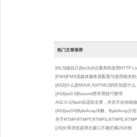
热门文章推荐
[HLS]做自己的m3u8点播系统使用HTTP Live 
术）
[FMS]FMS流媒体服务器配置与使用相关
[AS3]什么是M3U8,与HTML5的区别是什么
[AS3]as3.0的sound类常用技巧整理
AS2.0 让flash自适应全屏，并且不自动缩
[AS3]as3与ByteArray详解、ByteArray介
关于RTMP,RTMPT,RTMPS,RTMPE,RT
[JS]分享浏览器弹出窗口不被拦截JS示例