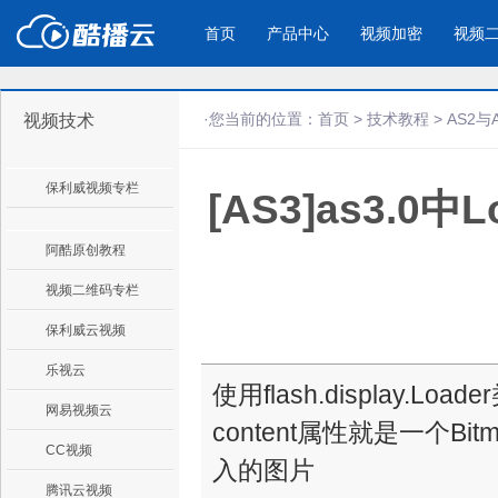
首页
产品中心
视频加密
视频
·您当前的位置：
首页
>
技术教程
>
AS2与
视频技术
产品与新功能
应用场景
保利威视频专栏
[AS3]as3.
视频加密防下载防录屏
酷播云 | 
企业宣传
产品宣传
教学课程全终端视频加密
免费稳定无广
企业视频宣传，提升企业形象
通过视频来展示产
防下载/防盗录/防录屏/防篡改
帮助企业视频
色
阿酷原创教程
视频二维码专栏
个人网站
工作汇报
保利威云视频
为个人网站、博客论坛，添加视频
工作场景的工作汇
乐视云
内容
年会节目
使用flash.display.
网易视频云
content属性就是一个Bit
CC视频
入的图片
腾讯云视频