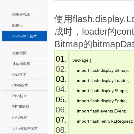
阿里云视频
使用flash.disp
酷播云
成时，loader的co
AS2与AS3技术
Bitmap的bitm
微信视频
package {    
播放器教程
    import flash.display.Bitmap;    
Flex技术
    import flash.display.Loader;    
Rtmp技术
    import flash.display.Shape;    
Rtsp技术
    import flash.display.Sprite;    
RED5教程
    import flash.events.Event;    
FMS教程
    import flash.net.URLRequest; 
SRS流媒体技术