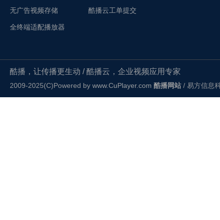
无广告视频存储
酷播云工单提交
全终端适配播放器
酷播，让传播更生动 / 酷播云，企业视频应用专家
2009-2025(C)Powered by
www.CuPlayer.com
酷播网站
/ 易方信息