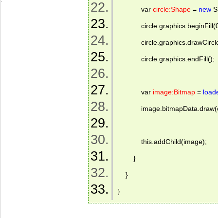
            var 
circle:Shape
 = 
new
 S
            circle.graphics.beginFil
            circle.graphics.drawCirc
            circle.graphics.endFill();  
            var 
image:Bitmap
 = 
load
            image.bitmapData.draw(ci
            this.addChild(image);    
        }    
    }    
} 