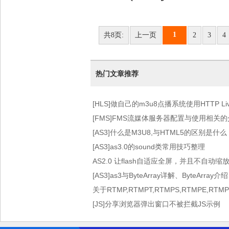
1
共8页:
上一页
2
3
4
热门文章推荐
[HLS]做自己的m3u8点播系统使用HTTP Live 
术）
[FMS]FMS流媒体服务器配置与使用相关
[AS3]什么是M3U8,与HTML5的区别是什么
[AS3]as3.0的sound类常用技巧整理
AS2.0 让flash自适应全屏，并且不自动缩
[AS3]as3与ByteArray详解、ByteArray介
关于RTMP,RTMPT,RTMPS,RTMPE,RT
[JS]分享浏览器弹出窗口不被拦截JS示例