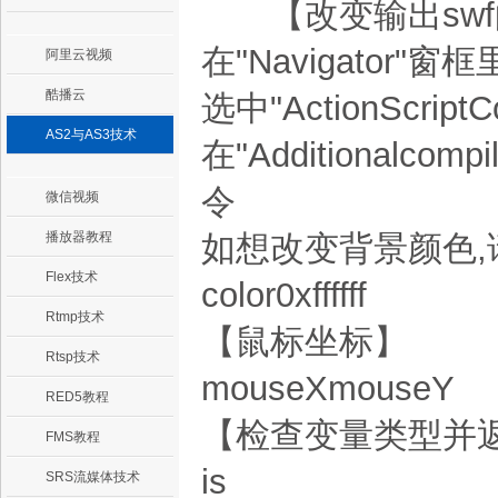
【改变输出swf
在"Navigator"窗
阿里云视频
酷播云
选中"ActionScriptCo
AS2与AS3技术
在"Additionalco
令
微信视频
播放器教程
如想改变背景颜色,请输入:
Flex技术
color0xffffff
Rtmp技术
【鼠标坐标】
Rtsp技术
mouseXmouseY
RED5教程
【检查变量类型并
FMS教程
is
SRS流媒体技术