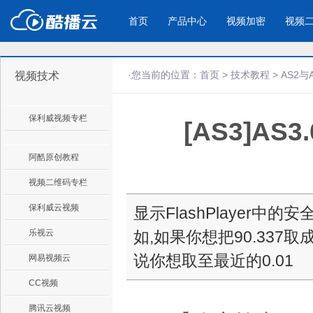
首页
产品中心
视频加密
视频
·您当前的位置：
首页
>
技术教程
>
AS2与
视频技术
产品与新功能
应用场景
保利威视频专栏
[AS3]A
视频加密防下载防录屏
酷播云 | 
企业宣传
产品宣传
教学课程全终端视频加密
免费稳定无广
企业视频宣传，提升企业形象
通过视频来展示产
防下载/防盗录/防录屏/防篡改
帮助企业视频
色
阿酷原创教程
视频二维码专栏
个人网站
工作汇报
保利威云视频
显示FlashPlayer
为个人网站、博客论坛，添加视频
工作场景的工作汇
乐视云
如,如果你想把90.337
内容
年会节目
说你想取至最近的0.01
网易视频云
CC视频
腾讯云视频