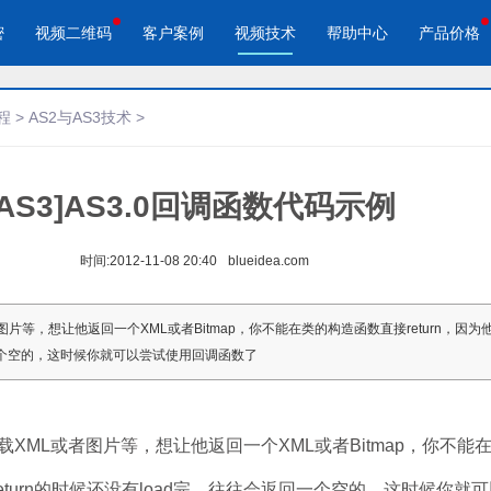
密
视频二维码
客户案例
视频技术
帮助中心
产品价格
程
>
AS2与AS3技术
>
[AS3]AS3.0回调函数代码示例
酷播云 | 企业视频轻松上云
酷播云视频二维码
品宣传
教学网站
免费稳定无广告视频云服务
自动生成视频二维码
视频来展示产品新功能、新特
在线教育在线教学应用场景
帮助企业视频轻松上云
快速实现视频二维码宣传营销
时间:
2012-11-08 20:40
blueidea.com
作汇报
体育培训
等，想让他返回一个XML或者Bitmap，你不能在类的构造函数直接return，因为他可
场景的工作汇报、年度总结、
体育运动、体育赛事教学培训
一个空的，这时候你就可以尝试使用回调函数了
节目
ML或者图片等，想让他返回一个XML或者Bitmap，你不能
能return的时候还没有load完，往往会返回一个空的，这时候你就