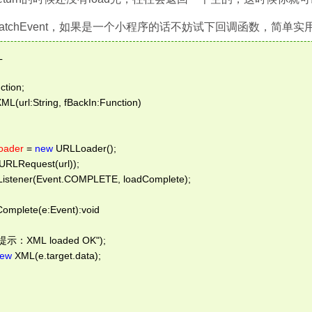
atchEvent，如果是一个小程序的话不妨试下回调函数，简单实
L 
ction; 
ML(url:String, fBackIn:Function) 
oader
 = 
new
 URLLoader(); 
URLRequest(url)); 
Listener(Event.COMPLETE, loadComplete); 
dComplete(e:Event):void 
m提示：XML loaded OK"); 
ew
 XML(e.target.data); 