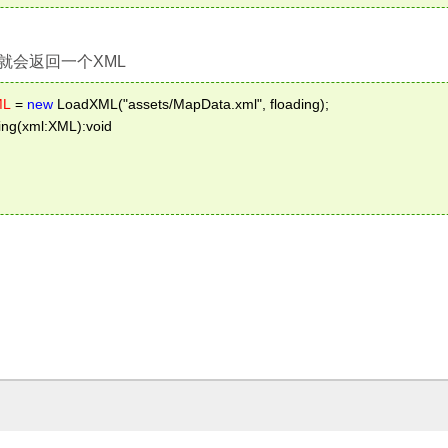
就会返回一个XML
ML
 = 
new
 LoadXML("assets/MapData.xml", floading); 
ding(xml:XML):void 