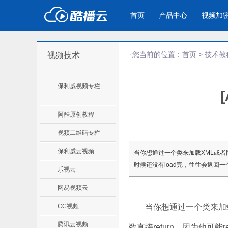
首页
产品中心
视频加
·您当前的位置：
首页
>
技术教
视频技术
产品与新功能
应用场景
保利威视频专栏
视频加密防下载防录屏
企业宣传
产
教学课程全终端视频加密
企业视频宣传，提升企业形象
通过
防下载/防盗录/防录屏/防篡改
色
阿酷原创教程
视频二维码专栏
个人网站
工
保利威云视频
当你想通过一个类来加载XML或者图片
为个人网站、博客论坛，添加视频
工作
时候还没有load完，往往会返回
乐视云
内容
年会
网易视频云
CC视频
当你想通过一个类来加载X
腾讯云视频
数直接return，因为他可