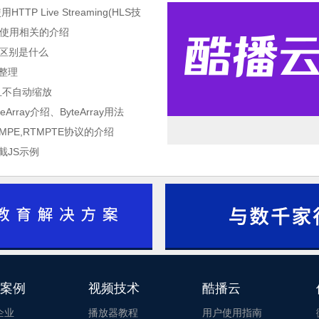
TP Live Streaming(HLS技
与使用相关的介绍
5的区别是什么
巧整理
并且不自动缩放
teArray介绍、ByteArray用法
RTMPE,RTMPTE协议的介绍
截JS示例
酷播云_酷播云
1
2
案例
视频技术
酷播云
3
企业
播放器教程
用户使用指南