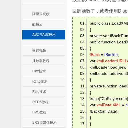
回调函数了，或者使用Disp
阿里云视频
public class LoadXM
酷播云
{ 
AS2与AS3技术
private var fBack:Fun
public function LoadX
{ 
微信视频
fBack
 = 
fBackIn
; 
var 
xmlLoader:URLL
播放器教程
xmlLoader.load(new 
Flex技术
xmlLoader.addEvent
} 
Rtmp技术
private function loa
Rtsp技术
{ 
trace("CuPlayer.co
RED5教程
var 
xmlData:XML
 = 
n
fBack(xmlData); 
FMS教程
} 
SRS流媒体技术
} 