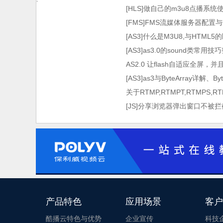
[HLS]做自己的m3u8点播系统使用HT
术）
[FMS]FMS流媒体服务器配置
[AS3]什么是M3U8,与HTML
[AS3]as3.0的sound类常用技
AS2.0 让flash自适应全屏，
[AS3]as3与ByteArray详解、By
关于RTMP,RTMPT,RTMPS,
[JS]分享浏览器弹出窗口不被拦
产品特色
应用场景
客户
酷播云特色与优势
企业宣传
科技