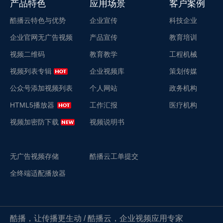
产品特色
应用场景
客户案例
酷播云特色与优势
企业宣传
科技企业
企业官网无广告视频
产品宣传
教育培训
视频二维码
教育教学
工程机械
视频列表专辑
企业视频库
策划传媒
公众号添加视频列表
个人网站
政务机构
HTML5播放器
工作汇报
医疗机构
视频加密防下载
视频说明书
无广告视频存储
酷播云工单提交
全终端适配播放器
酷播，让传播更生动 / 酷播云，企业视频应用专家