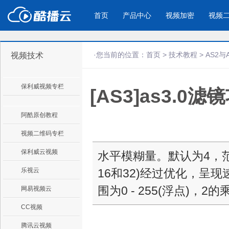
首页
产品中心
视频加密
视频
·您当前的位置：
首页
>
技术教程
>
AS2与
视频技术
产品与新功能
应用场景
保利威视频专栏
[AS3]as3.
视频加密防下载防录屏
酷播云 | 
企业宣传
产品宣传
教学课程全终端视频加密
免费稳定无广
企业视频宣传，提升企业形象
通过视频来展示产
防下载/防盗录/防录屏/防篡改
帮助企业视频
色
阿酷原创教程
视频二维码专栏
个人网站
工作汇报
保利威云视频
水平模糊量。默认为4，范围为
为个人网站、博客论坛，添加视频
工作场景的工作汇
乐视云
16和32)经过优化，呈
内容
年会节目
围为0 - 255(浮点)，2
网易视频云
CC视频
腾讯云视频