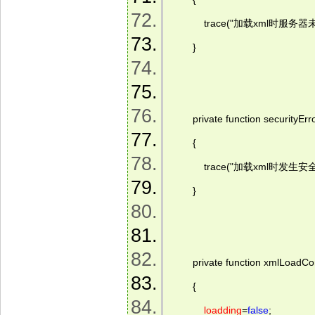
            trace("加载xml时服务
        }  
        private function securityE
        {  
            trace("加载xml时发生
        }  
        private function xmlLoadC
        {  
loadding
=
false
;  