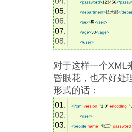
<
password
>
123456
</
passw
<
department
>
技术部
</
depa
<
sex
>
男
</
sex
>
<
age
>
30
</
age
>
</
user
>
对于这样一个XM
昏眼花，也不好处
形式的话：
<?
xml
version
=”1.0″ 
encoding
=”u
<
user
>
<
people
name
=”张三” 
password