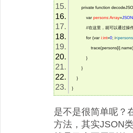
        private function decodeJSO
            var 
persons:Array
=
JSON
            //在这里，就可
            for (var 
i:int
=
0
; i
<
persons
                trace(persons[i].name)
            }  
        }  
    }  
} 
是不是很简单呢？在这
方法，其实JSON