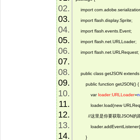
    import com.adobe.serializatio
    import flash.display.Sprite;  
    import flash.events.Event;  
    import flash.net.URLLoader;  
    import flash.net.URLRequest; 
    public class getJSON extends 
        public function getJSON() { 
            var 
loader:URLLoader
=
n
            loader.load(new URLRe
          //这里是你要获取JSON的
            loader.addEventList
        }  