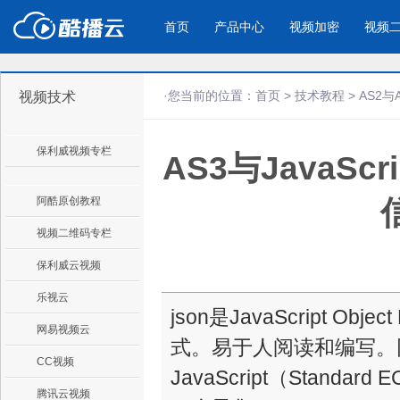
首页
产品中心
视频加密
视频
·您当前的位置：
首页
>
技术教程
>
AS2与
视频技术
产品与新功能
应用场景
保利威视频专栏
AS3与JavaScri
视频加密防下载防录屏
酷播云 | 
企业宣传
产品宣传
教学课程全终端视频加密
免费稳定无广
企业视频宣传，提升企业形象
通过视频来展示产
防下载/防盗录/防录屏/防篡改
帮助企业视频
色
阿酷原创教程
信
视频二维码专栏
个人网站
工作汇报
保利威云视频
为个人网站、博客论坛，添加视频
工作场景的工作汇
乐视云
内容
年会节目
json是JavaScript O
网易视频云
式。易于人阅读和编写。
CC视频
JavaScript（Standard E
腾讯云视频