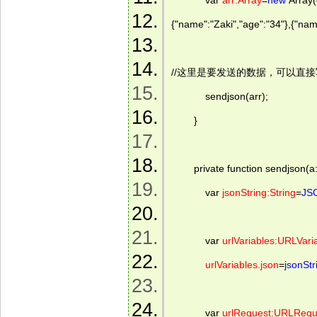
            var 
arr:Array
=
new
 Array
{"name":"Zaki","age":"34"},{"nam
//这里是要发送的数据，可以直
            sendjson(arr);  
        }  
        private function sendjson(a
            var 
jsonString:String
=
JS
            var 
urlVariables:URLVari
urlVariables.json
=
jsonStr
            var 
urlRequest:URLRequ