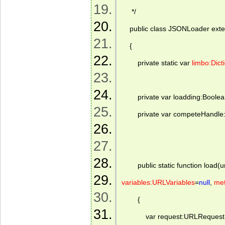
     */   
    public class JSONLoader ex
    {  
        private static var 
limbo:Dict
        private var loadding:Boolea
        private var competeHandle
        public static function loa
variables:URLVariables
=
null
, 
met
        {  
            var request:URLRequest;