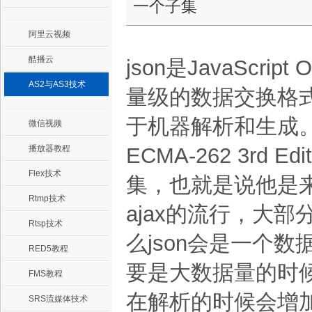
一个子集
阿里云视频
酷播云
json是JavaScrip
AS2与AS3技术
量级的数据交换格
于机器解析和生成。它是基
微信视频
播放器教程
ECMA-262 3rd Ed
Flex技术
集，也就是说他是来自
Rtmp技术
ajax的流行，大部
Rtsp技术
么json会是一个
RED5教程
要是大数据量的时候
FMS教程
在解析的时候会增
SRS流媒体技术