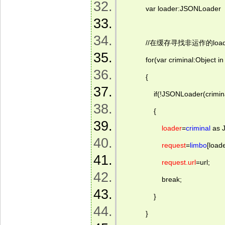
            var loader:JSONLoader  
            //在缓存寻找非运作的load
            for(var criminal:Object in
            {  
                if(!JSONLoader(crimi
                {  
loader
=
criminal
 as 
request
=
limbo
[load
request.url
=url;  
                    break;  
                }  
            }  