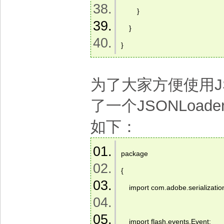
        }  
    }  
} 
为了大家方便使用J
了一个JSONLoa
如下：
package   
{  
    import com.adobe.serializatio
    import flash.events.Event;  