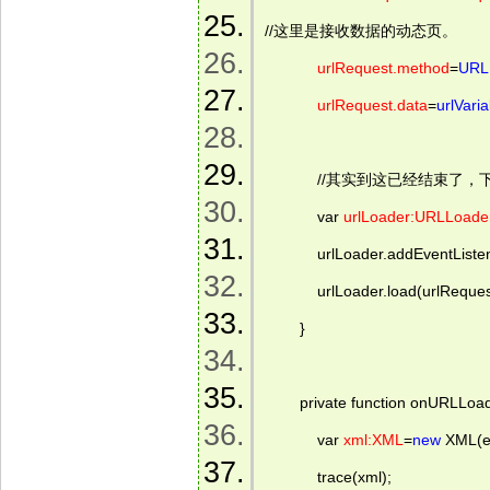
//这里是接收数据的动态页。  
urlRequest.method
=
URL
urlRequest.data
=
urlVari
            //其实到这已经结
            var 
urlLoader:URLLoade
            urlLoader.addEvent
            urlLoader.load(urlReques
        }  
        private function onURLLo
            var 
xml:XML
=
new
 XML(ev
            trace(xml);  