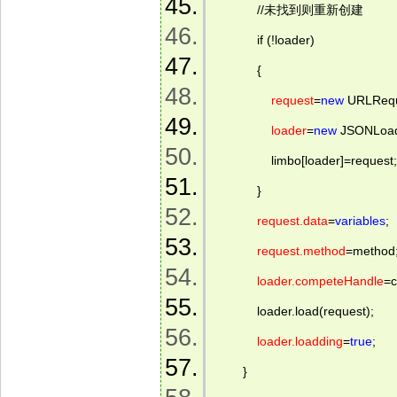
            //未找到则重新创建  
            if (!loader)  
            {  
request
=
new
 URLReque
loader
=
new
 JSONLoade
                limbo[loader]=request;
            }  
request.data
=
variables
;  
request.method
=method;
loader.competeHandle
=c
            loader.load(request);  
loader.loadding
=
true
;  
        }  