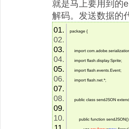
就是马上要用到的en
解码。发送数据的
package {  
    import com.adobe.serializatio
    import flash.display.Sprite;  
    import flash.events.Event;  
    import flash.net.*;  
    public class sendJSON extends
        public function sendJSON() 