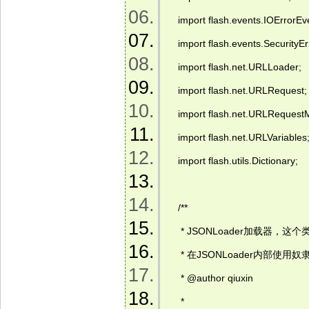
    import flash.events.IOErrorEve
    import flash.events.SecurityEr
    import flash.net.URLLoader;  
    import flash.net.URLRequest; 
    import flash.net.URLRequest
    import flash.net.URLVariables;
    import flash.utils.Dictionary;  
    /**  
     * JSONLoader加载
     * 
在JSONLoader内部使用
     * @author qiuxin  
     *   