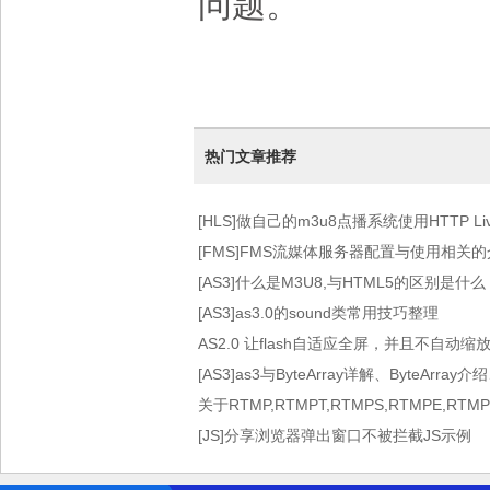
问题
。
热门文章推荐
[HLS]做自己的m3u8点播系统使用HTTP Live 
术）
[FMS]FMS流媒体服务器配置与使用相关
[AS3]什么是M3U8,与HTML5的区别是什么
[AS3]as3.0的sound类常用技巧整理
AS2.0 让flash自适应全屏，并且不自动缩
[AS3]as3与ByteArray详解、ByteArray介
关于RTMP,RTMPT,RTMPS,RTMPE,RT
[JS]分享浏览器弹出窗口不被拦截JS示例