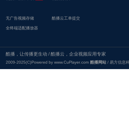
无广告视频存储
酷播云工单提交
全终端适配播放器
酷播，让传播更生动 / 酷播云，企业视频应用专家
2009-2025(C)Powered by
www.CuPlayer.com
酷播网站
/ 易方信息