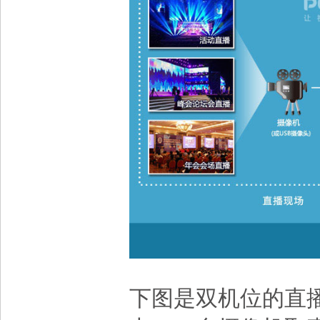
下图是双机位的直