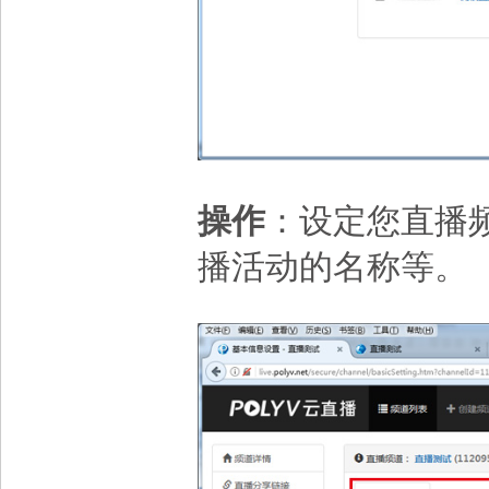
操作
：设定您直播
播活动的名称等。