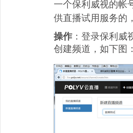
一个保利威视的帐
供直播试用服务的
操作
：登录保利威视管
创建频道，如下图