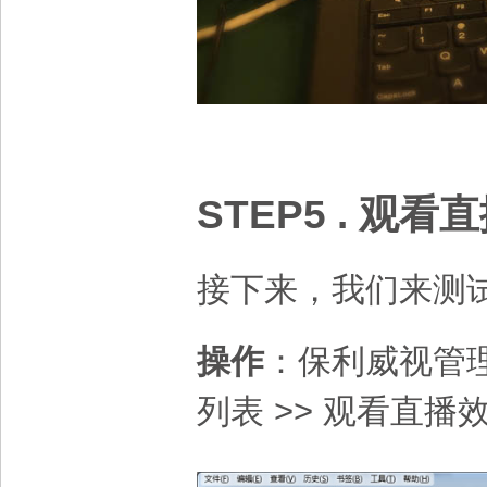
STEP5
. 观看
接下来，我们来测
操作
：保利威视管理平
列表 >> 观看直播