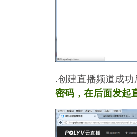
.创建直播频道成功
密码，在后面发起