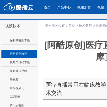
首页
产品中心
视频加密
视频
·您当前的位置：
首页
>
技术教程
>
阿酷原
视频技术
产品与新功能
应用场景
保利威视频专栏
[阿酷原创]医
视频加密防下载防录屏
酷播云 | 
企业宣传
产品宣传
教学课程全终端视频加密
免费稳定无广
企业视频宣传，提升企业形象
通过视频来展示产
防下载/防盗录/防录屏/防篡改
帮助企业视频
色
阿酷原创教程
摩
视频二维码专栏
个人网站
工作汇报
保利威云视频
为个人网站、博客论坛，添加视频
工作场景的工作汇
乐视云
内容
年会节目
医疗直播常用在临床教学
网易视频云
术交流
CC视频
腾讯云视频