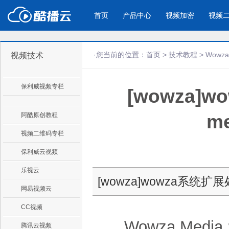
首页
产品中心
视频加密
视频
·您当前的位置：
首页
>
技术教程
>
Wowz
视频技术
产品与新功能
应用场景
保利威视频专栏
[wowza
视频加密防下载防录屏
酷播云 | 
企业宣传
产品宣传
教学课程全终端视频加密
免费稳定无广
企业视频宣传，提升企业形象
通过视频来展示产
防下载/防盗录/防录屏/防篡改
帮助企业视频
色
阿酷原创教程
m
视频二维码专栏
个人网站
工作汇报
保利威云视频
为个人网站、博客论坛，添加视频
工作场景的工作汇
乐视云
内容
年会节目
[wowza]wowza系统扩展
网易视频云
CC视频
Wowza Media
腾讯云视频