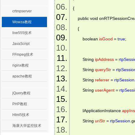
{ 
crtmpserver
    public void onRTPSessionCr
Wowza教程
    { 
live555技术
        boolean 
isGood
 = 
true
; 
JavaScript
FFmpeg技术
        String 
ipAddress
 = 
rtpSessi
nginx教程
        String 
queryStr
 = 
rtpSessio
apache教程
        String 
referrer
 = 
rtpSession
        String 
userAgent
 = 
rtpSess
jQuery教程
PHP教程
        IApplicationInstance 
appIns
Html5技术
        String 
uriStr
 = 
rtpSession
.g
海康大华监控技术
.