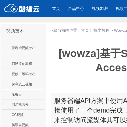
首页
产品中心
视频加密
视频
·您当前的位置：
首页
>
技术教程
>
Wowz
视频技术
产品与新功能
应用场景
保利威视频专栏
[wowza]基于Ser
视频加密防下载防录屏
酷播云 | 
企业宣传
产品宣传
教学课程全终端视频加密
免费稳定无广
企业视频宣传，提升企业形象
通过视频来展示产
防下载/防盗录/防录屏/防篡改
帮助企业视频
色
阿酷原创教程
Acce
视频二维码专栏
个人网站
工作汇报
保利威云视频
为个人网站、博客论坛，添加视频
工作场景的工作汇
乐视云
内容
年会节目
服务器端API方案中使用
网易视频云
接使用了一个demo完成
CC视频
来控制访问流媒体其可以
腾讯云视频