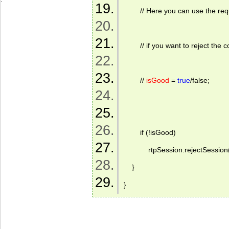
        // Here you can use the r
        // if you want to reject the
        // 
isGood
 = 
true
/false; 
        if (!isGood) 
            rtpSession.rejectSession(
    } 
} 