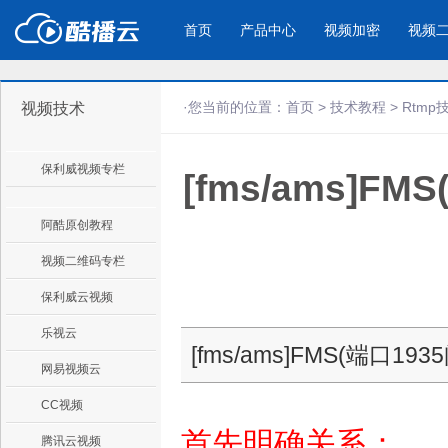
首页
产品中心
视频加密
视频
·您当前的位置：
首页
>
技术教程
>
Rtmp
视频技术
产品与新功能
应用场景
保利威视频专栏
[fms/ams]F
视频加密防下载防录屏
酷播云 | 
企业宣传
产品宣传
教学课程全终端视频加密
免费稳定无广
企业视频宣传，提升企业形象
通过视频来展示产
防下载/防盗录/防录屏/防篡改
帮助企业视频
色
阿酷原创教程
视频二维码专栏
个人网站
工作汇报
保利威云视频
为个人网站、博客论坛，添加视频
工作场景的工作汇
乐视云
内容
年会节目
[fms/ams]FMS(端口
网易视频云
CC视频
首先明确关系：
腾讯云视频