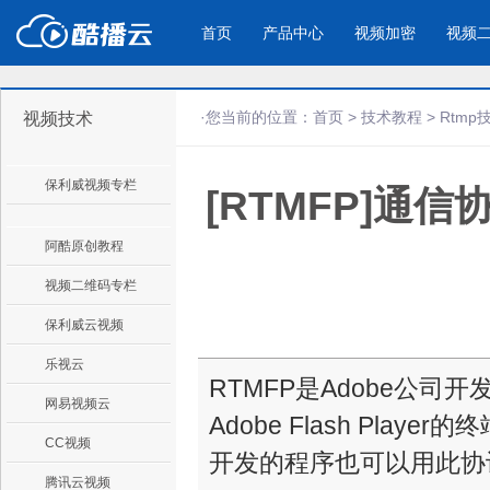
首页
产品中心
视频加密
视频
·您当前的位置：
首页
>
技术教程
>
Rtmp
视频技术
产品与新功能
应用场景
保利威视频专栏
[RTMFP]通信
视频加密防下载防录屏
酷播云 | 
企业宣传
产品宣传
教学课程全终端视频加密
免费稳定无广
企业视频宣传，提升企业形象
通过视频来展示产
防下载/防盗录/防录屏/防篡改
帮助企业视频
色
阿酷原创教程
视频二维码专栏
个人网站
工作汇报
保利威云视频
为个人网站、博客论坛，添加视频
工作场景的工作汇
乐视云
内容
年会节目
RTMFP是Adobe公
网易视频云
Adobe Flash Play
CC视频
开发的程序也可以用此协
腾讯云视频