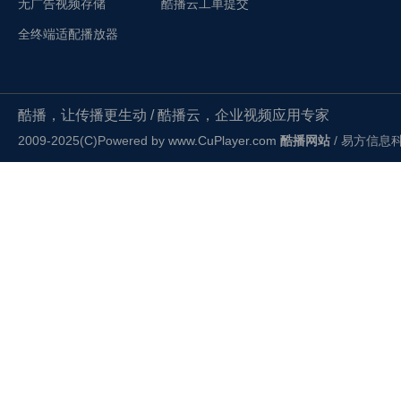
无广告视频存储
酷播云工单提交
全终端适配播放器
酷播，让传播更生动 / 酷播云，企业视频应用专家
2009-2025(C)Powered by
www.CuPlayer.com
酷播网站
/ 易方信息