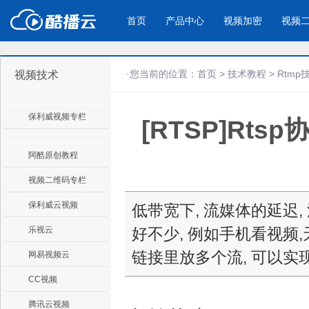
首页
产品中心
视频加密
视频
·您当前的位置：
首页
>
技术教程
>
Rtmp
视频技术
产品与新功能
应用场景
保利威视频专栏
[RTSP]Rt
视频加密防下载防录屏
酷播云 | 
企业宣传
产品宣传
教学课程全终端视频加密
免费稳定无广
企业视频宣传，提升企业形象
通过视频来展示产
防下载/防盗录/防录屏/防篡改
帮助企业视频
色
阿酷原创教程
视频二维码专栏
个人网站
工作汇报
保利威云视频
低带宽下, 流媒体的延迟, 流
为个人网站、博客论坛，添加视频
工作场景的工作汇
乐视云
好不少, 例如手机看视频,天
内容
年会节目
链接里放多个流, 可以实
网易视频云
CC视频
腾讯云视频