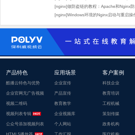
[nginx]做防盗链的教程：Apache和Ngi
[nginx]Windows环境的Nginx启动与重启操
产品特色
应用场景
客户案例
酷播云特色与优势
企业宣传
科技企业
企业官网无广告视频
产品宣传
教育培训
视频二维码
教育教学
工程机械
视频列表专辑
企业视频库
策划传媒
公众号添加视频列表
个人网站
政务机构
HTML5播放器
工作汇报
医疗机构