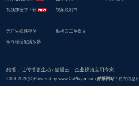
视频加密防下载
视频说明书
无广告视频存储
酷播云工单提交
全终端适配播放器
酷播，让传播更生动 / 酷播云，企业视频应用专家
2009-2025(C)Powered by
www.CuPlayer.com
酷播网站
/ 易方信息