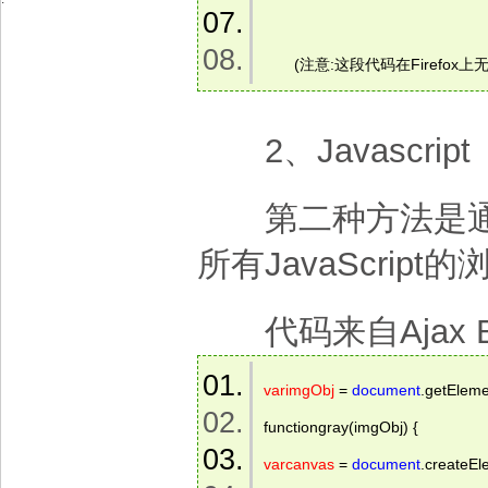
　　(注意:这段代码在Firefox上
2、Javascript
第二种方法是通过使
所有JavaScript
代码来自Ajax Ble
varimgObj
 = 
document
.getEleme
functiongray(imgObj) { 
varcanvas
 = 
document
.createEl