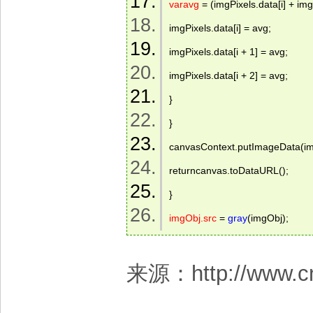
varavg
 = (imgPixels.data[i] + img
imgPixels.data[i] = avg; 
imgPixels.data[i + 1] = avg; 
imgPixels.data[i + 2] = avg; 
} 
} 
canvasContext.putImageData(imgPi
returncanvas.toDataURL(); 
} 
imgObj.src
 = 
gray
(imgObj); 
来源：http://www.cn