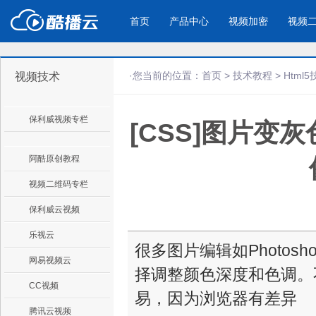
首页
产品中心
视频加密
视频
·您当前的位置：
首页
>
技术教程
>
Html
视频技术
产品与新功能
应用场景
保利威视频专栏
[CSS]图片
视频加密防下载防录屏
酷播云 | 
企业宣传
产品宣传
教学课程全终端视频加密
免费稳定无广
企业视频宣传，提升企业形象
通过视频来展示产
防下载/防盗录/防录屏/防篡改
帮助企业视频
色
阿酷原创教程
视频二维码专栏
个人网站
工作汇报
保利威云视频
为个人网站、博客论坛，添加视频
工作场景的工作汇
乐视云
内容
年会节目
很多图片编辑如Photo
网易视频云
择调整颜色深度和色调。
CC视频
易，因为浏览器有差异
腾讯云视频