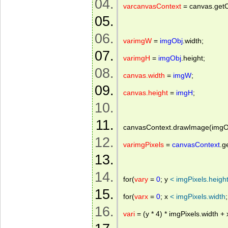
varcanvasContext
 = canvas.getC
varimgW
 = 
imgObj
.width; 
varimgH
 = 
imgObj
.height; 
canvas.width
 = 
imgW
; 
canvas.height
 = 
imgH
; 
canvasContext.drawImage(imgObj
varimgPixels
 = 
canvasContext
.g
for(
vary
 = 
0
; y 
<
imgPixels.heigh
for(
varx
 = 
0
; x 
<
imgPixels.width
vari
 = (y * 4) * imgPixels.width + x