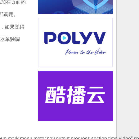
添加在页面的
底部调用。
当然，如果觉得
务器单独调
oup,mark,menu,meter,nav,output,progress,section,time,video”.split