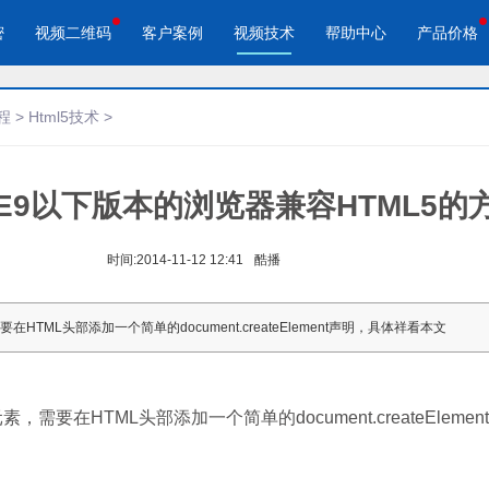
密
视频二维码
客户案例
视频技术
帮助中心
产品价格
程
>
Html5技术
>
]让IE9以下版本的浏览器兼容HTML5的
酷播云 | 企业视频轻松上云
酷播云视频二维码
品宣传
教学网站
免费稳定无广告视频云服务
自动生成视频二维码
视频来展示产品新功能、新特
在线教育在线教学应用场景
帮助企业视频轻松上云
快速实现视频二维码宣传营销
时间:
2014-11-12 12:41
酷播
作汇报
体育培训
需要在HTML头部添加一个简单的document.createElement声明，具体祥看本文
场景的工作汇报、年度总结、
体育运动、体育赛事教学培训
节目
5元素，需要在HTML头部添加一个简单的document.createEleme