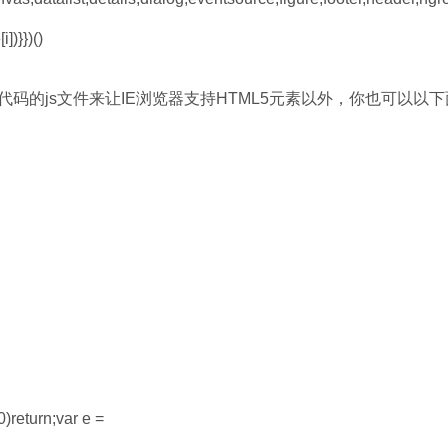
])}})()
码的js文件来让IE浏览器支持HTML5元素以外，你也可以以
0)return;var e =