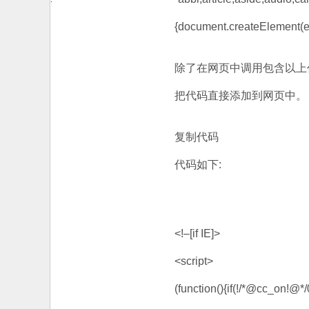
{document.createElement(e[i
除了在网页中调用包含以上代
把代码直接添加到网页中。
复制代码
代码如下:
<!–[if IE]>
<script>
(function(){if(!/*@cc_on!@*/