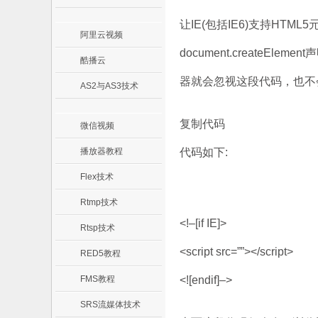
让IE(包括IE6)支持HTM
阿里云视频
document.createEl
酷播云
器就会忽视这段代码，也不会
AS2与AS3技术
复制代码
微信视频
播放器教程
代码如下:
Flex技术
Rtmp技术
<!–[if IE]>
Rtsp技术
<script src=””></script>
RED5教程
FMS教程
<![endif]–>
SRS流媒体技术