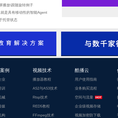
\横屏播放\跟随旋转例子
Agent,就是具有移动性的智能Agent
处于托管状态
酷播云_酷播云
1
2
案例
视频技术
酷播云
3
企业
播放器教程
用户使用指南
培训
AS2与AS3技术
业务购买流程
机械
Rtsp技术
空间与流量
传媒
RED5教程
企业级视频存储
机构
FFmpeg技术
视频加密防下载