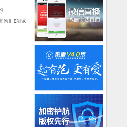
的
x等其他非IE浏览