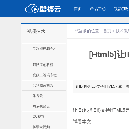
首页
产品中心
视频加
·您当前的位置：
首页
>
技术教
视频技术
产品与新功能
应用场景
保利威视频专栏
[Html5
视频加密防下载防录屏
企业宣传
产
教学课程全终端视频加密
企业视频宣传，提升企业形象
通过
防下载/防盗录/防录屏/防篡改
色
阿酷原创教程
视频二维码专栏
个人网站
工
保利威云视频
让IE(包括IE6)支持HTML5元素，
为个人网站、博客论坛，添加视频
工作
乐视云
内容
年会
网易视频云
让IE(包括IE6)支持HTML
CC视频
祥看本文
腾讯云视频