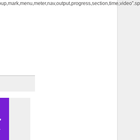
oup,mark,menu,meter,nav,output,progress,section,time,video”.split