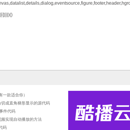
nvas,datalist,details,dialog,eventsource,figure,footer,header,hgr
])}})()
总有一款适合你）
现图片斜角切成直角梯形显示的源代码
时间事件代码
和视频实现自动播放的方法
源代码