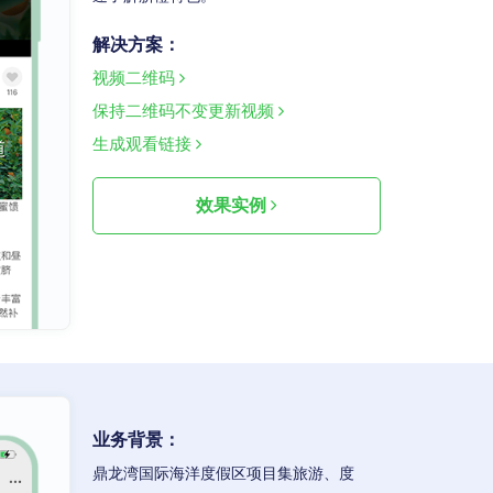
解决方案：
视频二维码
保持二维码不变更新视频
生成观看链接
效果实例
业务背景：
鼎龙湾国际海洋度假区项目集旅游、度