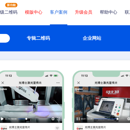
新功能
级二维码
模版中心
客户案例
升级会员
帮助中心
联
专辑二维码
企业网站