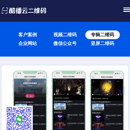
客户案例
视频二维码
专辑二维码
企业网站
微信公众号
竖屏二维码