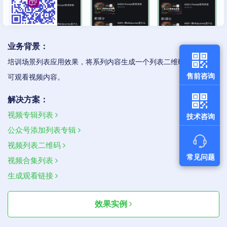
业务背景：
培训场景列表应用效果，将系列内容生成一个列表二维码，扫码即
售前咨询
可观看视频内容。
解决方案：
视频专辑列表
技术咨询
公众号添加列表专辑
视频列表二维码
常见问题
视频合集列表
生成观看链接
效果实例