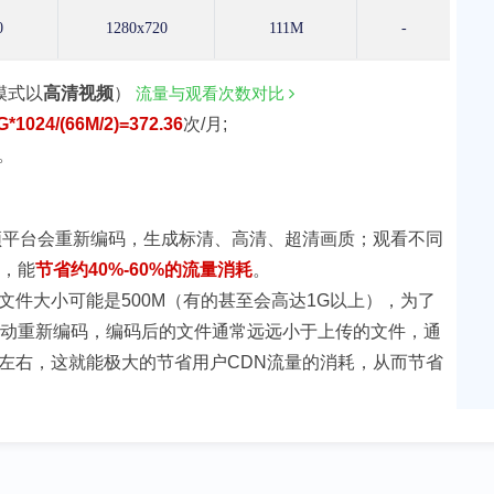
0
1280x720
111M
-
模式以
高清视频
）
流量与观看次数对比
G*1024/(66M/2)=372.36
次/月;
。
频平台会重新编码，生成标清、高清、超清画质；观看不同
算，能
节省约40%-60%的流量消耗
。
文件大小可能是500M（有的甚至会高达1G以上），为了
自动重新编码，编码后的文件通常远远小于上传的文件，通
0M左右，这就能极大的节省用户CDN流量的消耗，从而节省