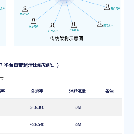
? 平台自带超清压缩功能。）
下：
码率
分辨率
消耗流量
备注
640x360
30M
-
960x540
66M
-