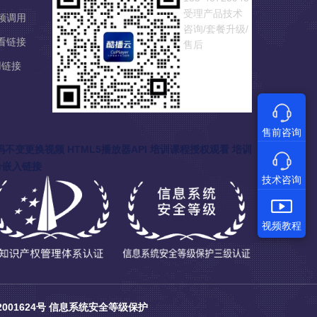
受理产品技术
视频调用
咨询/套餐升级/
观看链接
售后
用链接
售前咨询
码不变更换视频
HTML5播放器API
培训课程授权观看
培训
号嵌入链接
技术咨询
视频教程
001624号
信息系统安全等级保护