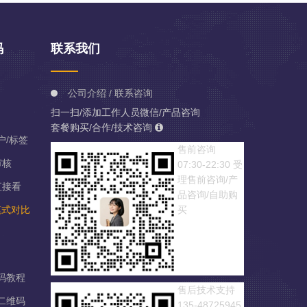
码
联系我们
公司介绍 / 联系咨询
扫一扫/添加工作人员微信/产品咨询
套餐购买/合作/技术咨询
户/标签
售前咨询
审核
07:30-22:30
受
理售前咨询/产
直接看
品咨询/自助购
模式对比
买
维码教程
售后技术支持
式二维码
135-48725945