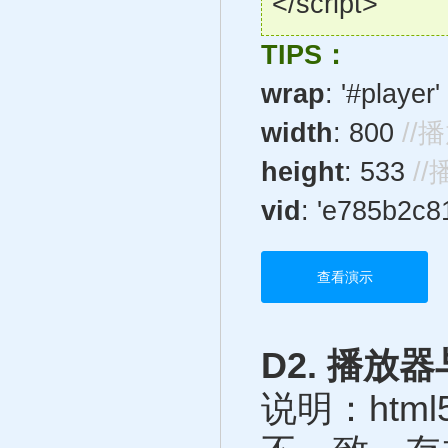
</script>
TIPS：
wrap
: '#player'
width
: 800
//
height
: 533
/
vid
: 'e785b2c
查看演示
D2. 播放
说明：ht