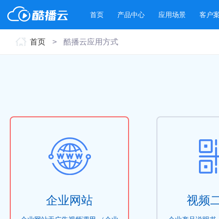
首页
产品中心
应用场景
客户
首页
>
酷播云应用方式
产品与新功能
应用场景
酷播云 | 企业视频轻松上云
酷播V4 |
企业宣传
产品宣传
免费稳定无广告视频云服务
帮助用户通过
企业视频宣传，提升企业形象
通过视频来展示产
帮助企业视频轻松上云
件进放播放
色
功能介绍
演示实例
帮助说明
功能介绍
播放
个人网站
工作汇报
为个人网站、博客论坛，添加视频
工作场景的工作汇
内容
年会节目
企业网站
视频