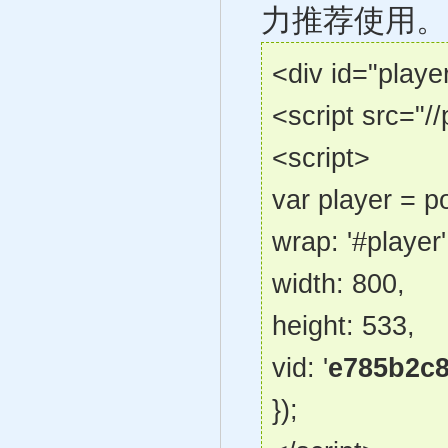
力推荐使用。
<div id="playe
<script src="//
<script>
var player = p
wrap: '#player'
width: 800,
height: 533,
vid: '
e785b2c
});