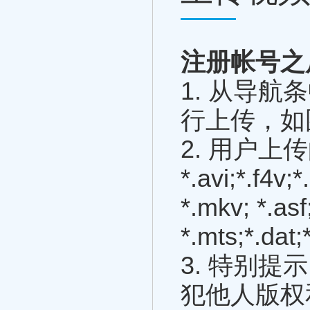
注册帐号之
1. 从导
行上传，如图
2. 用户
*.avi;*.f4v
*.mkv; *.asf
*.mts;*.dat
3. 特别
犯他人版权