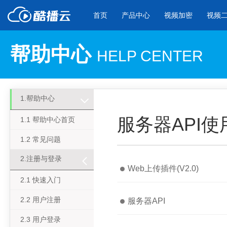
首页
产品中心
视频加密
视频
帮助中心
HELP CENTER
产品与新功能
应用场景
视频加密防下载防录屏
酷播云 | 
企业宣传
产品宣传
1.帮助中心
教学课程全终端视频加密
免费稳定无广
企业视频宣传，提升企业形象
通过视频来展示产
防下载/防盗录/防录屏/防篡改
帮助企业视频
色
服务器API使
1.1 帮助中心首页
1.2 常见问题
个人网站
工作汇报
2.注册与登录
为个人网站、博客论坛，添加视频
工作场景的工作汇
Web上传插件(V2.0)
内容
年会节目
2.1 快速入门
2.2 用户注册
服务器API
2.3 用户登录