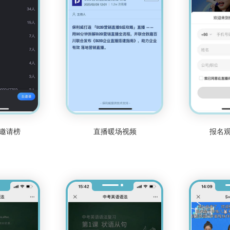
邀请榜
直播暖场视频
报名