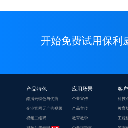
开始免费试用保利
产品特色
应用场景
客户
酷播云特色与优势
企业宣传
科技
企业官网无广告视频
产品宣传
教育
视频二维码
教育教学
工程
视频列表专辑
企业视频库
策划