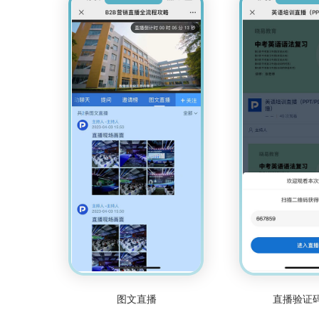
图文直播
直播验证