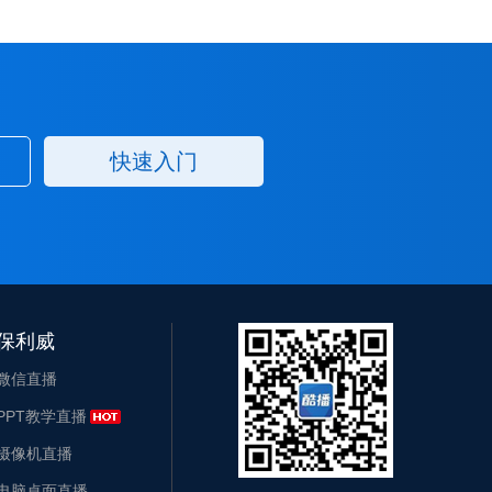
快速入门
保利威
微信直播
PPT教学直播
摄像机直播
电脑桌面直播