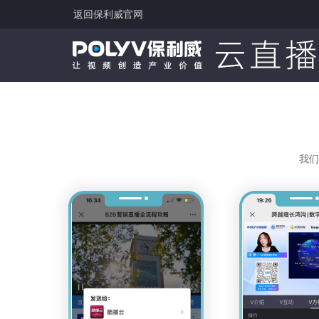
返回保利威官网
我们