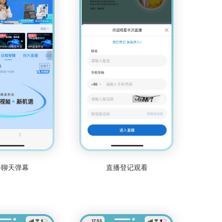
播聊天弹幕
直播登记观看