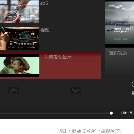
图1：酷播云片尾（视频推荐）