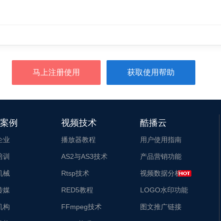
马上注册使用
获取使用帮助
案例
视频技术
酷播云
企业
播放器教程
用户使用指南
培训
AS2与AS3技术
产品营销功能
机械
Rtsp技术
视频数据分析
传媒
RED5教程
LOGO水印功能
机构
FFmpeg技术
图文推广链接