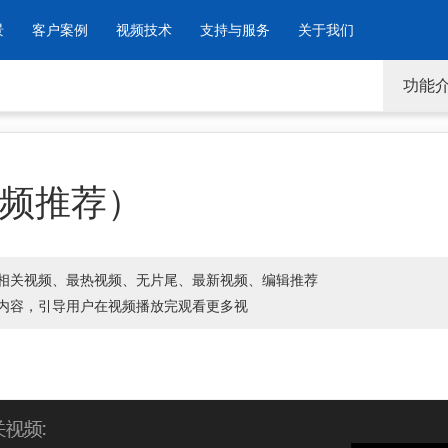
景
客户案例
视频技术
支持与服务
关于我们
功能
酷播V4 | 免费视频播放器
酷播云视频二维码
品宣传
教学网站
频推荐）
帮助用户通过代码直接调用视频文
自动生成视频二维码
视频来展示产品新功能、新特
在线教育在线教学应用场景
件进放播放
快速实现视频二维码宣传营销
相关视频、最热视频、无片尾、最新视频、编辑推荐
作汇报
体育培训
内容，引导用户在视频播放完观看更多视
场景的工作汇报、年度总结、
体育运动、体育赛事教学培训
节目