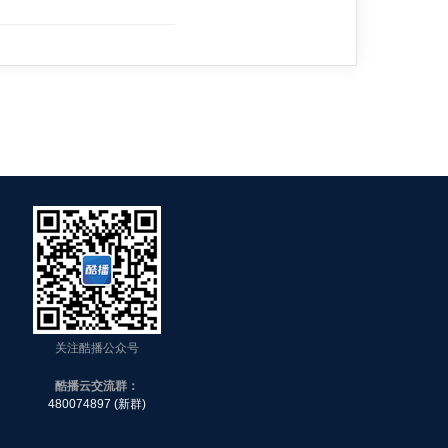
关注酷播公众号
酷播云交流群：
480074897 (新群)