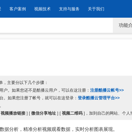
景
客户案例
视频技术
支持与服务
关于我们
功能
酷播V4 | 免费视频播放器
酷播云视频二维码
品宣传
教学网站
帮助用户通过代码直接调用视频文
自动生成视频二维码
视频来展示产品新功能、新特
在线教育在线教学应用场景
件进放播放
快速实现视频二维码宣传营销
单，主要分以下几个步骤：
作汇报
体育培训
云的用户。如果您还不是酷播云用户，可以在这注册：
注册酷播云帐号>>
场景的工作汇报、年度总结、
体育运动、体育赛事教学培训
理平台。如果您注册了帐号，就可以在这登录：
登录酷播云管理平台>>
节目
件。
[
视频播放链接
] [
微信分享地址
] [
视频二维码
]，加到自己的网站、个人
数据分析，精准分析视频观看数据，实时分析图表展现。