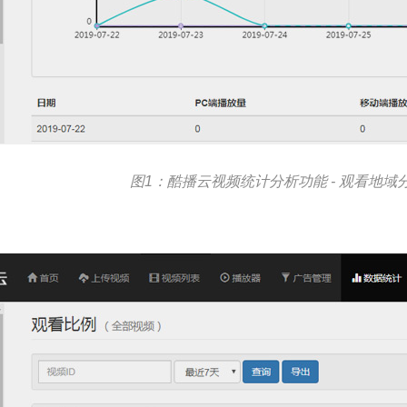
图1：酷播云视频统计分析功能 - 观看地域