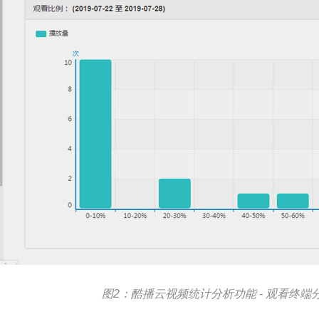
图2：酷播云视频统计分析功能 - 观看终端