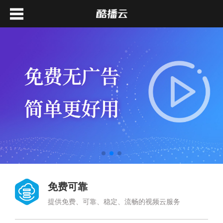
免费可靠
提供免费、可靠、稳定、流畅的视频云服务