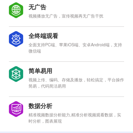
无广告
视频播放无广告，宣传视频再无广告干扰
全终端观看
全面支持PC端、苹果iOS端、安卓Android端，支持
微信端
简单易用
视频上传、编码、存储及播放，轻松搞定，平台操作
简易，代码简洁易用
数据分析
精准视频数据分析能力,精准分析视频观看数据，实
时分析，图表展现