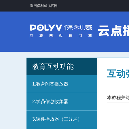
返回保利威视官网
教育互动功能
互动
1.教育问答播放器
本教程关
2.学员信息收集器
3.课件播放器（三分屏）