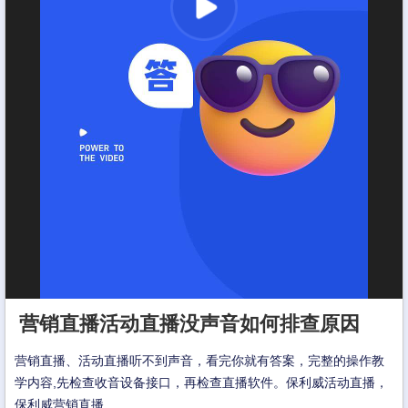
营销直播活动直播没声音如何排查原因
营销直播、活动直播听不到声音，看完你就有答案，完整的操作教
学内容,先检查收音设备接口，再检查直播软件。保利威活动直播，
保利威营销直播