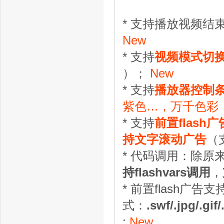
* 支持播放视频结
New
* 支持
视频模式切
）；
New
* 支持
播放器控制
紫色…，万千色彩
* 支持
前置flas
持文字滚动广告
（
* 代码调用：除原
持flashvars调用
，
* 前置flash广告
式：
.swf/.jpg/.gif
;
New