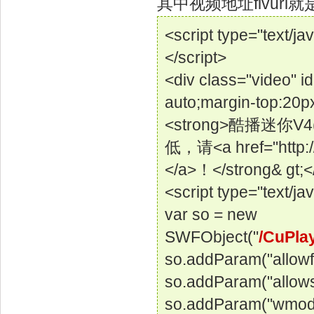
其中视频地址flvur
<script type="text/ja
</script>
<div class="video" i
auto;margin-top:20p
<strong>酷播迷你V4(
低，请<a href="ht
</a>！</strong& gt;<
<script type="text/ja
var so = new
SWFObject("
/CuPla
so.addParam("allowfu
so.addParam("allows
so.addParam("wmode