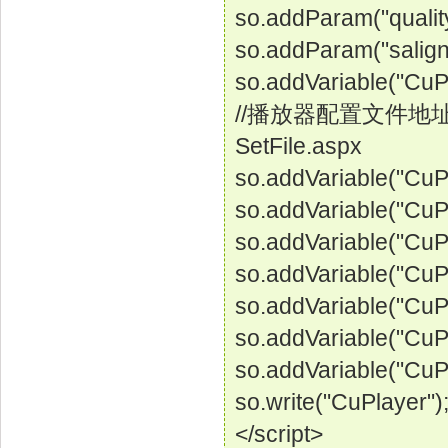
so.addParam("quality
so.addParam("salign",
so.addVariable("CuPl
//播放器配置文件地址,例Se
SetFile.aspx
so.addVariable("CuPl
so.addVariable("CuP
so.addVariable("CuPl
so.addVariable("CuP
so.addVariable("CuP
so.addVariable("CuP
so.addVariable("CuPl
so.write("CuPlayer")
</script>