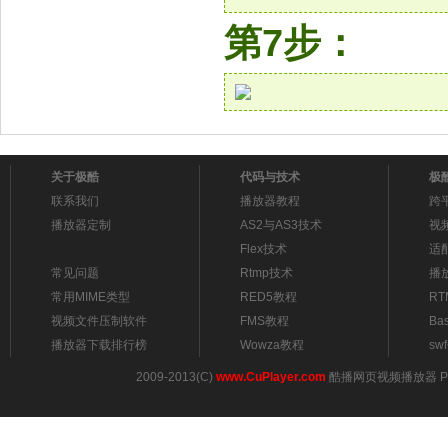
第7步：
关于极酷
代码与技术
极
联系我们
播放器教程
跨
播放器定制
AS2与AS3技术
视
Flex技术
适配
常见问题
Rtmp技术
播
常用MIME类型
RED5教程
R
视频文件压制软件
FMS教程
Ba
播放器下载排行榜
Wowza教程
sw
2009-2013(C)
www.CuPlayer.com
酷播网页视频播放器 Pow