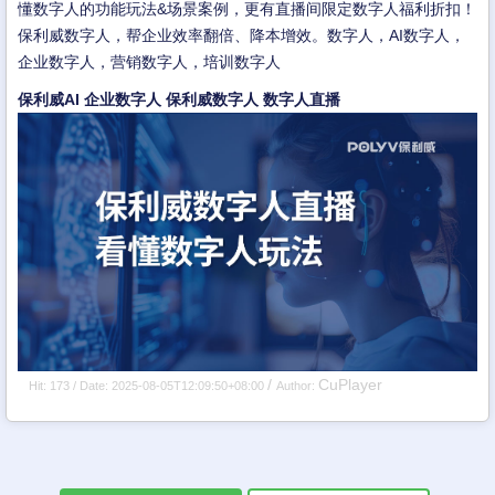
懂数字人的功能玩法&场景案例，更有直播间限定数字人福利折扣！
保利威数字人，帮企业效率翻倍、降本增效。数字人，AI数字人，
企业数字人，营销数字人，培训数字人
保利威AI
企业数字人
保利威数字人
数字人直播
/
CuPlayer
Hit: 173 / Date: 2025-08-05T12:09:50+08:00
Author: