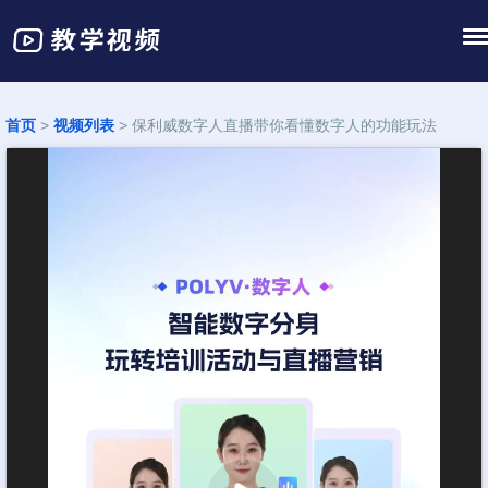
首页
>
视频列表
> 保利威数字人直播带你看懂数字人的功能玩法