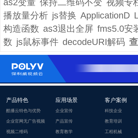
as2变量
保持二维码不变
视频专
播放量分析
js替换
ApplicationD
构造函数
as3退出全屏
fms5.0安
数
js鼠标事件
decodeURI解码
查
产品特色
应用场景
客户案例
酷播云特色与优势
企业宣传
科技企业
企业官网无广告视频
产品宣传
教育培训
视频二维码
教育教学
工程机械