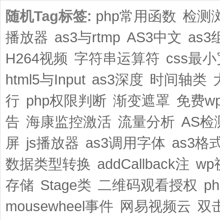
随机Tag标签:
php常用函数
检测
播放器
as3与rtmp
AS3中文
as3
H264视频
字符串运算符
css最
html5与Input
as3深度
时间轴类
行
php权限判断
渐变遮罩
免费w
告
海康监控激活
流量分析
AS
屏
js播放器
as3调用字体
as3格
数据类型转换
addCallback注
w
存储
Stage类
二维码观看授权
ph
mousewheel事件
网易视频云
双