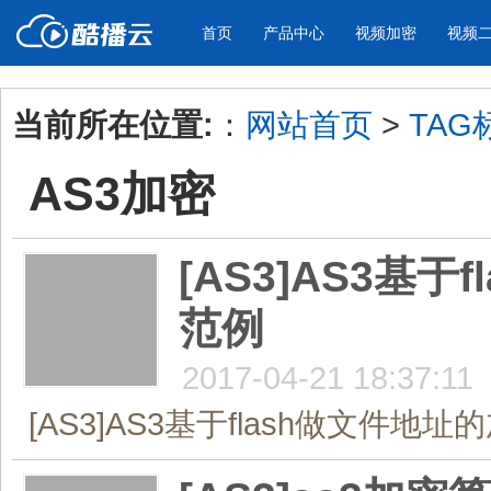
首页
产品中心
视频加密
视频
当前所在位置:
：
网站首页
>
TAG
产品与新功能
应用场景
AS3加密
视频加密防下载防录屏
酷播云 | 
企业宣传
产品宣传
教学课程全终端视频加密
免费稳定无广
企业视频宣传，提升企业形象
通过视频来展示产
防下载/防盗录/防录屏/防篡改
帮助企业视频
色
[AS3]AS3基
范例
个人网站
工作汇报
为个人网站、博客论坛，添加视频
工作场景的工作汇
内容
年会节目
2017-04-21 18:37:11
[AS3]AS3基于flash做文件地址