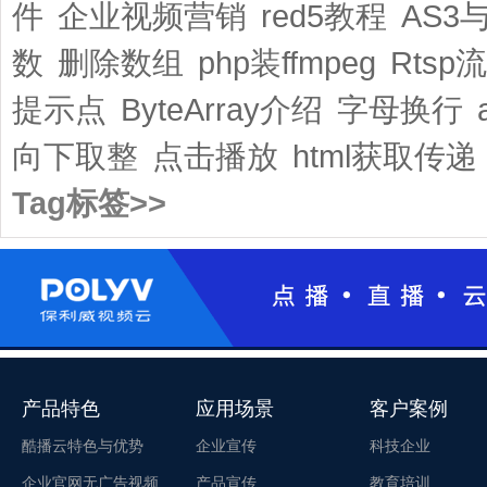
件
企业视频营销
red5教程
AS3与
数
删除数组
php装ffmpeg
Rtsp
提示点
ByteArray介绍
字母换行
向下取整
点击播放
html获取传递
Tag标签>>
产品特色
应用场景
客户案例
酷播云特色与优势
企业宣传
科技企业
企业官网无广告视频
产品宣传
教育培训