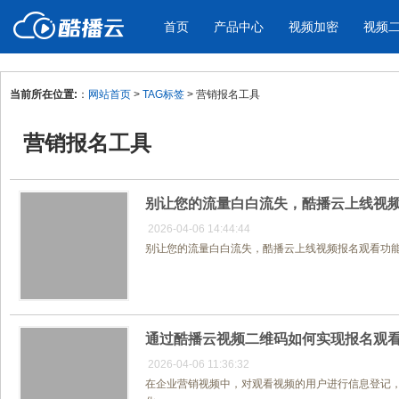
首页
产品中心
视频加密
视频
当前所在位置:
：
网站首页
>
TAG标签
> 营销报名工具
产品与新功能
应用场景
营销报名工具
视频加密防下载防录屏
酷播云 | 
企业宣传
产品宣传
教学课程全终端视频加密
免费稳定无广
企业视频宣传，提升企业形象
通过视频来展示产
防下载/防盗录/防录屏/防篡改
帮助企业视频
色
别让您的流量白白流失，酷播云上线视
2026-04-06 14:44:44
别让您的流量白白流失，酷播云上线视频报名观看功能.
个人网站
工作汇报
为个人网站、博客论坛，添加视频
工作场景的工作汇
内容
年会节目
通过酷播云视频二维码如何实现报名观
2026-04-06 11:36:32
在企业营销视频中，对观看视频的用户进行信息登记