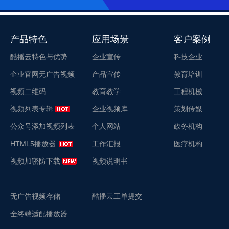
产品特色
应用场景
客户案例
酷播云特色与优势
企业宣传
科技企业
企业官网无广告视频
产品宣传
教育培训
视频二维码
教育教学
工程机械
视频列表专辑
企业视频库
策划传媒
公众号添加视频列表
个人网站
政务机构
HTML5播放器
工作汇报
医疗机构
视频加密防下载
视频说明书
无广告视频存储
酷播云工单提交
全终端适配播放器