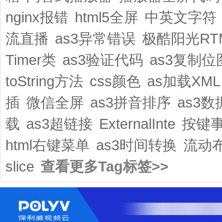
nginx报错
html5全屏
中英文字符
流直播
as3异常错误
极酷阳光RT
Timer类
as3验证代码
as3复制位
toString方法
css颜色
as加载XML
插
微信全屏
as3拼音排序
as3数
载
as3超链接
ExternalInte
按键
html右键菜单
as3时间转换
流动
slice
查看更多Tag标签>>