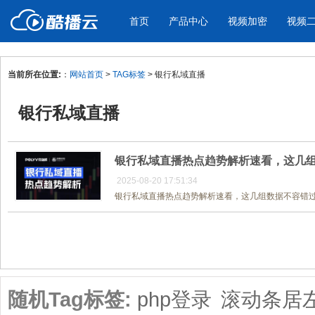
首页
产品中心
视频加密
视频
当前所在位置:
：
网站首页
>
TAG标签
> 银行私域直播
产品与新功能
应用场景
银行私域直播
视频加密防下载防录屏
酷播云 | 
企业宣传
产品宣传
教学课程全终端视频加密
免费稳定无广
企业视频宣传，提升企业形象
通过视频来展示产
防下载/防盗录/防录屏/防篡改
帮助企业视频
色
银行私域直播热点趋势解析速看，这几
2025-08-20 17:51:34
银行私域直播热点趋势解析速看，这几组数据不容错过！
个人网站
工作汇报
为个人网站、博客论坛，添加视频
工作场景的工作汇
共1页/1条
内容
年会节目
随机Tag标签:
php登录
滚动条居