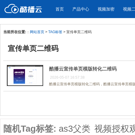
首页
产品中心
视频加密
视频
当前所在位置:
：
网站首页
>
TAG标签
> 宣传单页二维码
产品与新功能
应用场景
宣传单页二维码
视频加密防下载防录屏
酷播云 | 
企业宣传
产品宣传
教学课程全终端视频加密
免费稳定无广
企业视频宣传，提升企业形象
通过视频来展示产
防下载/防盗录/防录屏/防篡改
帮助企业视频
色
酷播云宣传单页模版转化二维码
2026-05-07 16:57:38
酷播云宣传单页模版转化二维码，酷播云宣传单页模版
个人网站
工作汇报
为个人网站、博客论坛，添加视频
工作场景的工作汇
共1页/1条
内容
年会节目
随机Tag标签:
as3父类
视频授权