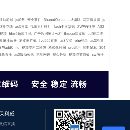
移动前端
js函数
安全事件
SharedObject
as3编码
网页播放器
js
s3扑克牌
as3与库
视频文件碎片
flash中文乱码
SWF自适应
AS3
视频
html5适应手机
广告数据统计分析
ffmegp流媒体
pdf转二维
多屏播放器
浏览器拦截
live555直播
as3父类
php登录
as3跨域
3与addChild
视频专栏二维码
格式化时间
svg调用
监听鼠标
304
屏幕直播
as3缓动效果
本地网速
观众分析
视频弹窗特效
swf安全
保利威
微信直播