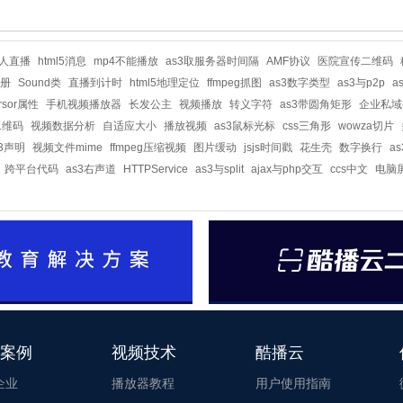
人直播
html5消息
mp4不能播放
as3取服务器时间隔
AMF协议
医院宣传二维码
册
Sound类
直播到计时
html5地理定位
ffmpeg抓图
as3数字类型
as3与p2p
a
rsor属性
手机视频播放器
长发公主
视频播放
转义字符
as3带圆角矩形
企业私域
二维码
视频数据分析
自适应大小
播放视频
as3鼠标光标
css三角形
wowza切片
s3声明
视频文件mime
ffmpeg压缩视频
图片缓动
jsjs时间戳
花生壳
数字换行
as
跨平台代码
as3右声道
HTTPService
as3与split
ajax与php交互
ccs中文
电脑
案例
视频技术
酷播云
企业
播放器教程
用户使用指南