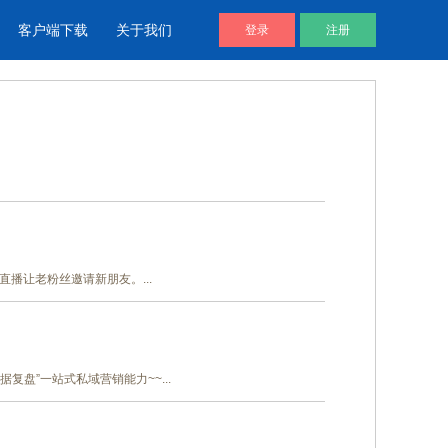
客户端下载
关于我们
登录
注册
酷播V4 | 免费视频播放器
企业视频库
帮助用户通过代码直接调用视频文
企业视频宣传，提升企业形象
件进放播放
播让老粉丝邀请新朋友。...
视频说明书
产品视频说明书，产品安装应用视
频说明书
盘”一站式私域营销能力~~...