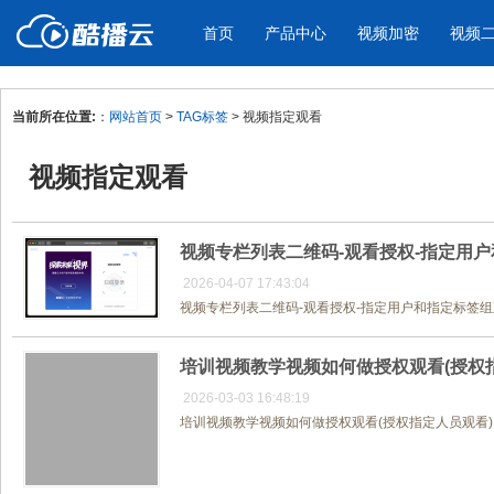
首页
产品中心
视频加密
视频
当前所在位置:
：
网站首页
>
TAG标签
> 视频指定观看
产品与新功能
应用场景
视频指定观看
视频加密防下载防录屏
酷播云 | 
企业宣传
产品宣传
教学课程全终端视频加密
免费稳定无广
企业视频宣传，提升企业形象
通过视频来展示产
防下载/防盗录/防录屏/防篡改
帮助企业视频
色
视频专栏列表二维码-观看授权-指定用
2026-04-07 17:43:04
视频专栏列表二维码-观看授权-指定用户和指定标签组观
个人网站
工作汇报
为个人网站、博客论坛，添加视频
工作场景的工作汇
培训视频教学视频如何做授权观看(授权
内容
年会节目
2026-03-03 16:48:19
培训视频教学视频如何做授权观看(授权指定人员观看