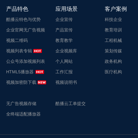
产品特色
应用场景
客户案例
酷播云特色与优势
企业宣传
科技企业
企业官网无广告视频
产品宣传
教育培训
视频二维码
教育教学
工程机械
视频列表专辑
企业视频库
策划传媒
公众号添加视频列表
个人网站
政务机构
HTML5播放器
工作汇报
医疗机构
视频加密防下载
视频说明书
无广告视频存储
酷播云工单提交
全终端适配播放器